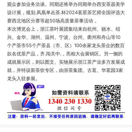
观众参加业务洽谈。同期还将举办同期举办西安茶器美学
设计展，规划.凤凰单丛茶.杯2024茗星茶艺师全国评选大
赛西北地区分赛等超50场高质量茶事活动 。
本次博览会上，浙江茶叶展团集结来自杭州、丽水、绍
兴、金华、湖州、温州、宁波、台州、衢州和舟山等10
个产茶市55个产茶县（市、区）100余家龙头茶企的数百
款名优茶产品，齐.闯关中.，亮相大会展销区。另一侧的
成就展示区，则以图文、实物展示浙江茶产业多方发展成
就，并特设新茶饮专区，由浙茶集团、古茗、华茗园3家
龙头入驻参展。