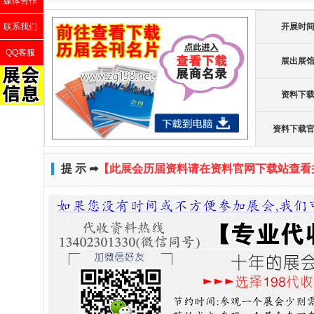
媒体合作
联系我们
开展时
QQ客服
展出展
资料下
资料下载
提 示 ➦
【此展会历届资料请在资料官网下载站查看