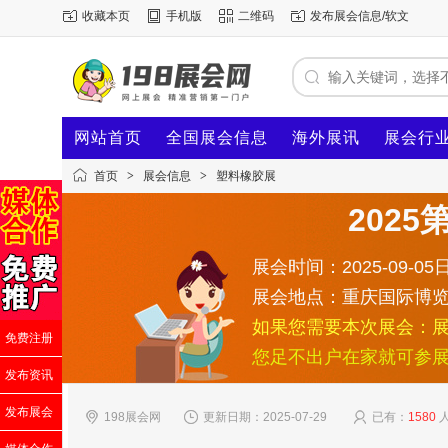
收藏本页
手机版
二维码
发布展会信息/软文
网站首页
全国展会信息
海外展讯
展会行
首页
>
展会信息
>
塑料橡胶展
202
展会时间：2025-09-05日
展会地点：重庆国际博
如果您需要本次展会：
免费注册
您足不出户在家就可参
发布资讯
发布展会
198展会网
更新日期：2025-07-29
已有：
1580