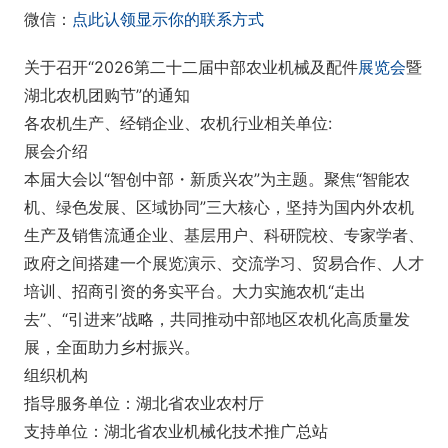
微信：
点此认领显示你的联系方式
关于召开“2026第二十二届中部农业机械及配件
展览会
暨
湖北农机团购节”的通知
各农机生产、经销企业、农机行业相关单位:
展会介绍
本届大会以“智创中部・新质兴农”为主题。聚焦“智能农
机、绿色发展、区域协同”三大核心，坚持为国内外农机
生产及销售流通企业、基层用户、科研院校、专家学者、
政府之间搭建一个展览演示、交流学习、贸易合作、人才
培训、招商引资的务实平台。大力实施农机“走出
去”、“引进来”战略，共同推动中部地区农机化高质量发
展，全面助力乡村振兴。
组织机构
指导服务单位：湖北省农业农村厅
支持单位：湖北省农业机械化技术推广总站