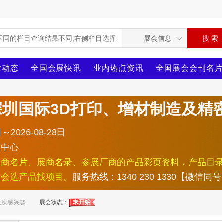
业动态
全国会展快讯
业内热点资讯
全国展会会刊名
xt深圳国际3D打印、增材制造及
～2026-08-28日
展中心
展商名片、展商名录、参展厂商的产品彩页资料，产品目
展会选产品找项目。
服务热线：1340 230 1330【微信同
人次感兴趣
展会状态：