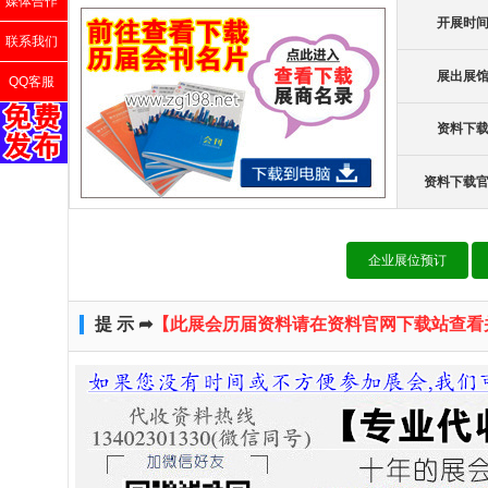
媒体合作
开展时
联系我们
展出展
QQ客服
资料下
资料下载
企业展位预订
提 示 ➦
【此展会历届资料请在资料官网下载站查看