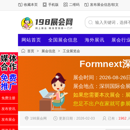
收藏本页
手机版
二维码
发布展会信息/软文
网站首页
全国展会信息
海外展讯
展会行
首页
>
展会信息
>
工业展览会
Formne
展会时间：2026-08-26日
展会地点：深圳国际会
如果您需要本次展会：
免费注册
您足不出户在家就可参
发布资讯
198展会网
更新日期：2026-02-03
已有：
1962
发布展会