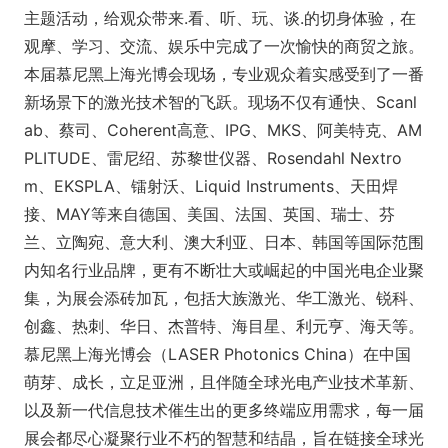
主题活动，给观众带来.看、听、玩、谈.的切身体验，在
观摩、学习、交流、娱乐中完成了一次愉快的商贸之旅。
本届慕尼黑上海光博会现场，专业观众着实感受到了一番
新场景下的激光技术智的飞跃。现场不仅有通快、Scanl
ab、蔡司、Coherent高意、IPG、MKS、阿美特克、AM
PLITUDE、雷尼绍、苏黎世仪器、Rosendahl Nextro
m、EKSPLA、镭射沃、Liquid Instruments、天田焊
接、MAY等来自德国、美国、法国、英国、瑞士、芬
兰、立陶宛、意大利、澳大利亚、日本、韩国等国际范围
内知名行业品牌，更有不断壮大或崛起的中国光电企业聚
集，为展会添砖加瓦，包括大族激光、华工激光、锐科、
创鑫、热刺、华日、杰普特、海目星、利元亨、海天等。
慕尼黑上海光博会（LASER Photo
nics China）在中国
萌芽、成长，立足亚洲，且伴随全球光电产业技术革新、
以及新一代信息技术催生出的更多终端应用需求，每一届
展会都尽心凝聚行业不朽的智慧和结晶，旨在链接全球光