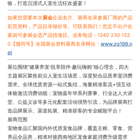
验，打造沉浸式人宠生活狂欢盛宴！
如果您需要本次
展会
企业名片、展商名录
参展厂商的产品
彩页资料，产品目录报价等。可联系我们！
您足不出户在
家就可参展会选产品找项目。业务电话：1340 230 133
0【微同号】
全国展会资料展商名录网址：
www.zg198.n
et
展位围绕“健康养宠·悦享陪伴·趣玩嗨购”核心理念，四大
主题展区聚焦前沿人宠生活场景，深度契合品质养宠消费
需求。全球优质资源一站式集结，海量精准客流+强互动
体验激活消费动能；宠物嘉年华系列赛事、行业达人大讲
堂、公益义诊等多元化配套活动强势引流，为品牌展商打
造品牌展示、渠道拓展、精准获客的专业赋能平台！
展商范围
宠物食品汇聚国内外优质宠食品牌，覆盖主粮、零食、营
养品全品类，精准对接西南地区宠食家庭消费升级需求