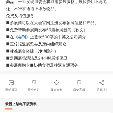
商品。一经发现组委会将取消参展资格，展位费用不再退
还。不准在通道上堆放物品。
免费及增值服务
■参展商可以在大会官网注册发布参展信息和产品。
■免费帮助参展商发布50篇参展新闻（软文）
■在《
会刊
》上登录500字的中英文公司简介
■宣传报道展览会及定向组织观众
■标准展台搭建（净地除外）
■定期展场清洁及24小时展场保卫
■参展商胸卡■协助食宿及往返交通票务
网站首页
展会名片
展会会刊
微信客服
分享
31
最新上架电子版资料