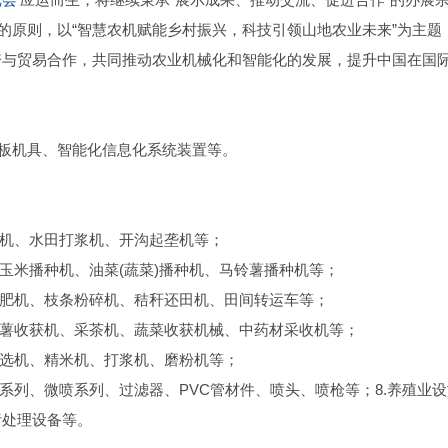
的原则，以“智慧农机赋能乡村振兴，科技引领山地农业未来”为主题
资与贸易合作，共同推动农业机械化和智能化的发展，提升中国在国
短板机具、智能化信息化系统装置等。
掘机、水田打浆机、开沟起垄机等；
玉米播种机、油菜(蔬菜)播种机、马铃薯播种机等；
施肥机、枝条粉碎机、秸秆还田机、田间转运车等；
铃薯收获机、采茶机、蔬菜收获机械、中药材采收机等；
分选机、精米机、打浆机、磨粉机等；
系列、微喷系列、过滤器、PVC管材件、喷头、喷枪等；8.养殖业
污处理设备等。