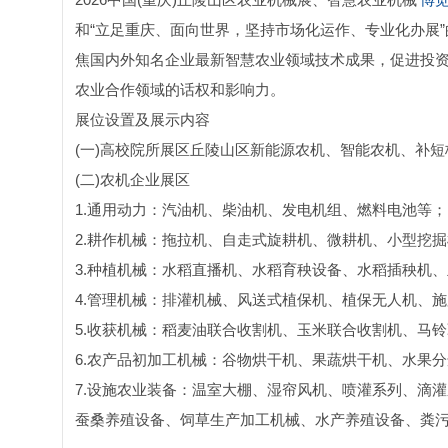
和“立足重庆、面向世界，坚持市场化运作、专业化办展”
焦国内外知名企业最新智慧农业领域技术成果，促进投
农业合作领域的话权和影响力。
展位设置及展示内容
(一)高校院所展区丘陵山区新能源农机、智能农机、补
(二)农机企业展区
1.通用动力：汽油机、柴油机、发电机组、燃料电池等；
2.耕作机械：拖拉机、自走式旋耕机、微耕机、小型挖
3.种植机械：水稻直播机、水稻育秧设备、水稻插秧机、
4.管理机械：排灌机械、风送式植保机、植保无人机、
5.收获机械：稻麦油联合收割机、玉米联合收割机、马
6.农产品初加工机械：谷物烘干机、果蔬烘干机、水果
7.设施农业装备：温室大棚、湿帘风机、喷灌系列、滴灌
蚕桑养殖设备、饲草生产加工机械、水产养殖设备、粪