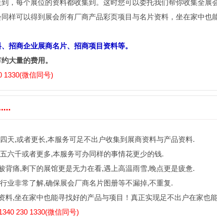
走到，每个展位的资料都收集到。这时您可以委托我们帮你收集全展
会同样可以得到展会所有厂商产品彩页项目与名片资料，坐在家中也
料、招商企业展商名片、招商项目资料等。
节约大量的费用。
 1330(微信同号)
..
四天,或者更长,本服务可足不出户收集到展商资料与产品资料.
五六千或者更多,本服务可办同样的事情花更少的钱.
背痛,剩下的展馆更是无力在看,遇上高温雨雪,晚点更是疲惫.
行业非常了解,确保展会厂商名片图册等不漏掉,不重复.
资料,坐在家中也能寻找好的产品与项目！真正实现足不出户在家也
0 230 1330(微信同号)