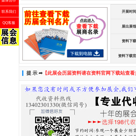
媒体合作
联系我们
开展时
QQ客服
展出展
资料下
资料下载
提 示 ➦
【此展会历届资料请在资料官网下载站查看