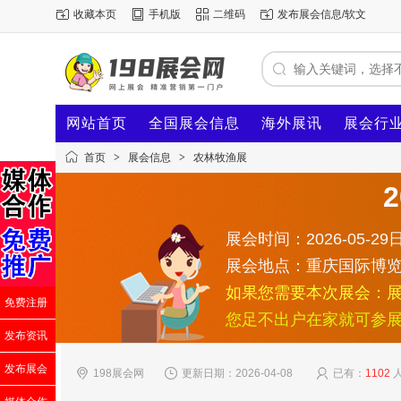
收藏本页
手机版
二维码
发布展会信息/软文
网站首页
全国展会信息
海外展讯
展会行
首页
>
展会信息
>
农林牧渔展
展会时间：2026-05-29日
展会地点：重庆国际博览
如果您需要本次展会：
免费注册
您足不出户在家就可参
发布资讯
发布展会
198展会网
更新日期：2026-04-08
已有：
1102