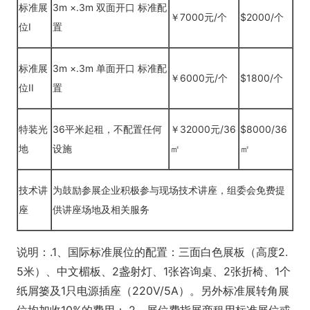
标准展
3m ×.3m 双面开口 标准配
￥7000元/个
$2000/个
位I
置
标准展
3m ×.3m 单面开口 标准配
￥6000元/个
$1800/个
位II
置
特装光
36平米起租，不配置任何
￥32000元/36
$8000/36
地
设施
㎡
㎡
技术讲
为鼓励参展企业积极参与现场技术讲座，组委会免费提
座
供讲座场地及相关服务
说明：.1、国际标准展位的配置：三面白色展板（高度2.
5米）、中文楣板、2盏射灯、1张咨询桌、2张折椅、1个
纸屑篓及1只电源插座（220V/5A）。另外标准展转角展