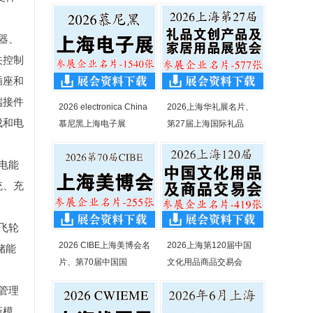
器、
关控制
插座和
端接件
2026 electronica China
2026上海华礼展名片、
成和电
慕尼黑上海电子展
第27届上海国际礼品
电能
统、充
飞轮
2026 CIBE上海美博会名
2026上海第120届中国
储能
片、第70届中国国
文化用品商品交易会
管理
新模