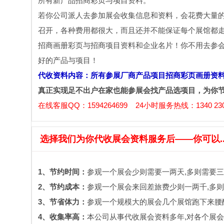
所有新产品招商彩页与项目资料。
若你公司派人去参加展会收集信息和资料，会花费大量
召开，各种费用都很大，而且还并不能保证每个展馆都
招商画册彩页与招商项目资料和企业名片！你不用去参
好的产品与项目！
代收资料内容：所有参展厂商产品项目招商彩页画册资
真正实现足不出户在家也能参展会找产品选项目，为你
在线客服QQ：1594264699 24小时服务热线：1340 230
选择我们为你代收展会资料服务后——你可以....
1、节约时间：
参观一个展会少则需要一两天,多则需要三
2、节约成本：
参观一个展会来回差旅费少则一两千,多则
3、节省体力：
参观一个规模大的展会几个展馆跑下来腰酸
4、收集率高：
本公司从事代收展会资料多年,对各个展会