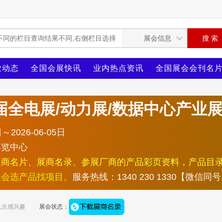
业动态
全国会展快讯
业内热点资讯
全国展会会刊名
6届全电展/动力展/数据中心产
～2026-06-05日
博览中心
展商名片、展商名录、参展厂商的产品彩页资料，产品目
展会选产品找项目。
服务热线：1340 230 1330【微信同
人次感兴趣
展会状态：