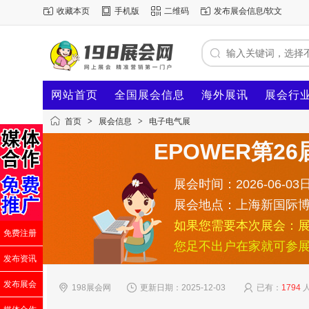
收藏本页
手机版
二维码
发布展会信息/软文
网站首页
全国展会信息
海外展讯
展会行
首页
>
展会信息
>
电子电气展
EPOWER第2
展会时间：2026-06-03日
展会地点：上海新国际
如果您需要本次展会：
免费注册
您足不出户在家就可参
发布资讯
发布展会
198展会网
更新日期：2025-12-03
已有：
1794