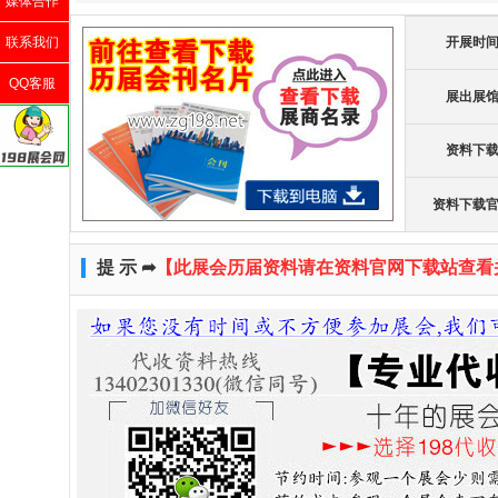
媒体合作
联系我们
开展时
QQ客服
展出展
资料下
资料下载
提 示 ➦
【此展会历届资料请在资料官网下载站查看