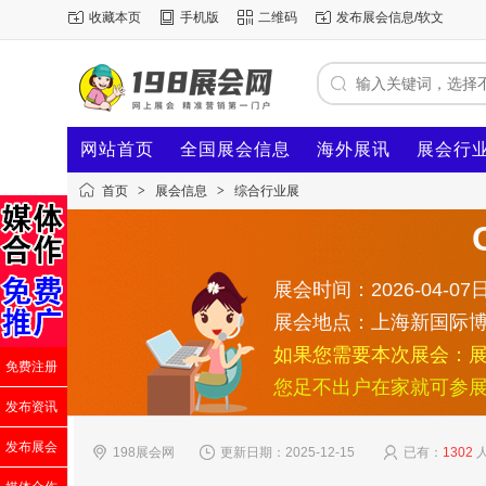
收藏本页
手机版
二维码
发布展会信息/软文
网站首页
全国展会信息
海外展讯
展会行
首页
>
展会信息
>
综合行业展
展会时间：2026-04-07日
展会地点：上海新国际
如果您需要本次展会：
免费注册
您足不出户在家就可参
发布资讯
发布展会
198展会网
更新日期：2025-12-15
已有：
1302