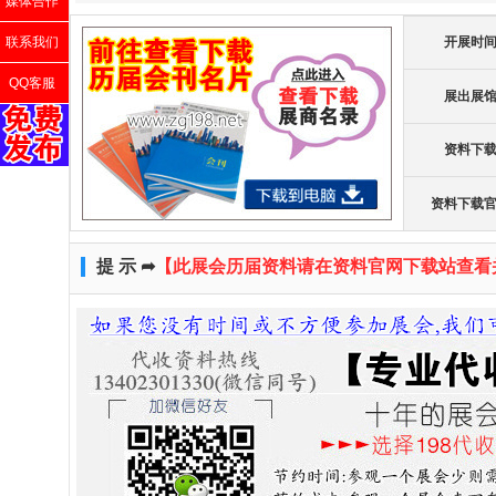
媒体合作
联系我们
开展时
QQ客服
展出展
资料下
资料下载
提 示 ➦
【此展会历届资料请在资料官网下载站查看