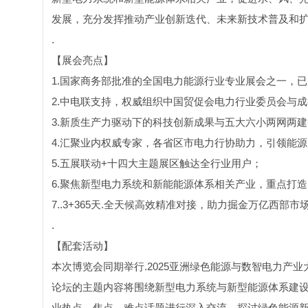
发展，充分发挥推动产业创新迭代、未来新技术普及和
.
【展会亮点】
1.国家商务部批准的全国电力能源行业专业展会之一，已
2.中电联支持，权威组织中国贸促会电力行业委员会与
3.新质生产力驱动下的科技创新成果与五大六小两网两
4.汇聚业内权威专家，各省区市电力行协助力，引领能
5.五展联动+十四大主题展区触达全行业用户；
6.聚焦新型电力系统和新能能源体系相关产业，重点打
7..3+365天.全天候高效精准对接，助力掘金万亿西部市
.
【配套活动】
本次博览会同期举行.2025亚洲绿色能源与数智电力产
论坛的主题内容将围绕新型电力系统与新型能源体系建
业热点、焦点、难点话题进行深入交流，探讨绿色能源