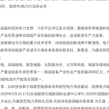
治区、直辖市)电力行业协会等
色低碳转型的有力支撑。习近平总书记多次强调，要瞄准世界能源科
联产业培育成带动我国产业升级的新增长点，促进新质生产力发展。
以创新驱动为引领的重大技术变革，绿色能源创新成果不断涌现，电
氢能等绿色能源产业成为引领未来发展的新支柱、新赛道，为建设新
撑。
水电、高端核电、新型储能、太阳能光伏、大功率风电、氢能等领域
产量连续多年居世界第一；能源装备产业年总产值突破3000亿元，
太阳能电池片产能居全国第一。
体系，以科技创新引领新型能源体系和新型电力系统建设，助推电力
5年5月15-17日在成都世纪城新国际会展中心举行.2025中国国
本次大会以.共建新型电力系统生态链.共促绿色能源融合新发展.为主题
光、储、氢、输配电、智慧能源等绿色能源生态链各领域的交流合作