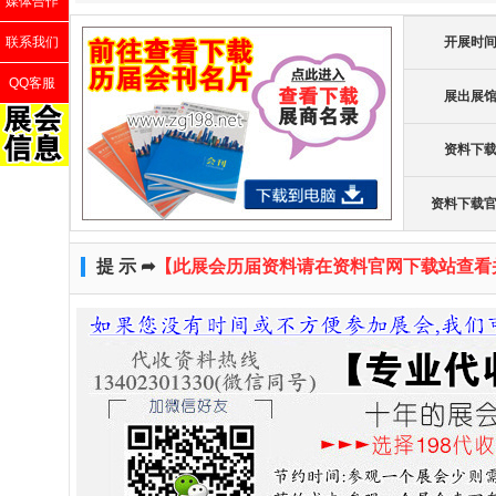
媒体合作
联系我们
开展时
QQ客服
展出展
资料下
资料下载
提 示 ➦
【此展会历届资料请在资料官网下载站查看