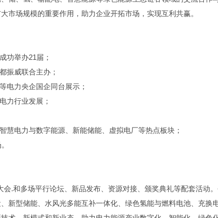
扩大市场规模的重要作用，助力企业开拓市场，实现互利共赢。
成功举办21届；
成都振威联合主办；
建等电力央企国企同台展示；
源电力行业发展；
造智慧电力与数字能源、新能储能、虚拟电厂等热点板块；
场。
业大会.和多场平行论坛、新品发布、资源对接、颁奖典礼等配套活动
设、新型储能、水风光多能互补一体化、绿色氢能与燃料电池、充换
新技术、新模式和新业态，助力电力能源产业数字化、智能化、绿色