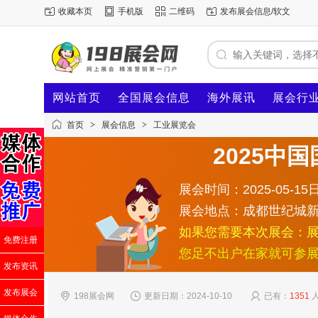
收藏本页
手机版
二维码
发布展会信息/软文
网站首页
全国展会信息
海外展讯
展会行
首页
>
展会信息
>
工业展览会
2025
展会时间：2025-05-15日
展会地点：成都世纪城
如果您需要本次展会：
免费注册
您足不出户在家就可参
发布资讯
发布展会
198展会网
更新日期：2024-10-10
已有：
1351