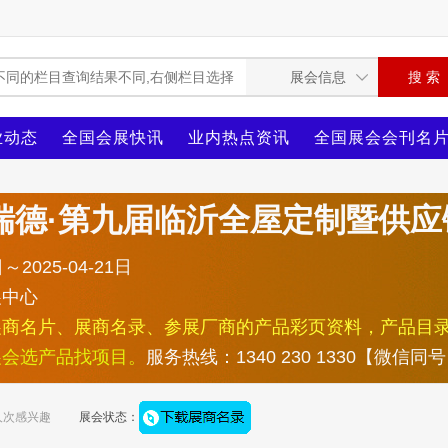
业动态
全国会展快讯
业内热点资讯
全国展会会刊名
福瑞德·第九届临沂全屋定制暨供
～2025-04-21日
展中心
展商名片、展商名录、参展厂商的产品彩页资料，产品目
展会选产品找项目。
服务热线：1340 230 1330【微信同
人次感兴趣
展会状态：