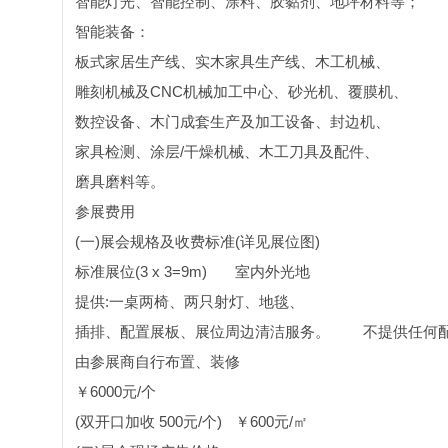
智能灯光、智能控制、涂料、胶黏剂、地坪材料等；
智能装备：
板式家居生产线、实木家具生产线、木工机械、
雕刻机械及CNC机械加工中心、砂光机、覆膜机、
数控设备、木门成套生产及加工设备、封边机、
家具检测、涂层/干燥机械、木工刀具及配件、
磨具磨料等。
参展费用
(一)展会规格及收费标准(详见展位图)
标准展位(3 x 3=9m)
室内外光地
提供:一桌两椅、两只射灯、地毯、
插排、配置展板、展位周边清洁服务。
不提供任何
由参展商自行布置、装修
￥6000元/个
(双开口加收 500元/个)
￥600元/㎡