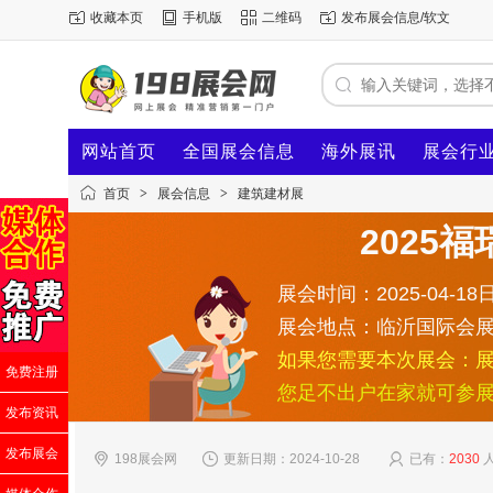
收藏本页
手机版
二维码
发布展会信息/软文
网站首页
全国展会信息
海外展讯
展会行
首页
>
展会信息
>
建筑建材展
2025
展会时间：2025-04-18日
展会地点：临沂国际会
如果您需要本次展会：
免费注册
您足不出户在家就可参
发布资讯
发布展会
198展会网
更新日期：2024-10-28
已有：
2030