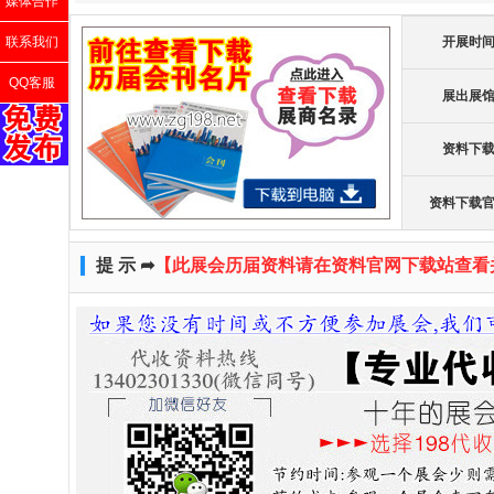
媒体合作
联系我们
开展时
QQ客服
展出展
资料下
资料下载
提 示 ➦
【此展会历届资料请在资料官网下载站查看