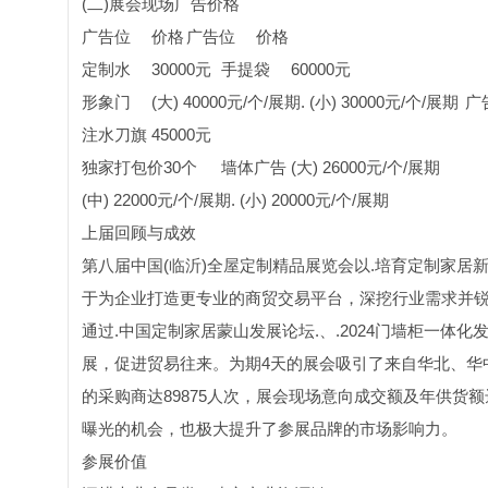
(二)展会现场广告价格
广告位
价格
广告位
价格
定制水
30000元
手提袋
60000元
形象门
(大) 40000元/个/展期. (小) 30000元/个/展期
广
注水刀旗
45000元
独家打包价30个
墙体广告
(大) 26000元/个/展期
(中) 22000元/个/展期. (小) 20000元/个/展期
上届回顾与成效
第八届中国(临沂)全屋定制精品展览会以.培育定制家居
于为企业打造更专业的商贸交易平台，深挖行业需求并
通过.中国定制家居蒙山发展论坛.、.2024门墙柜一体
展，促进贸易往来。为期4天的展会吸引了来自华北、华
的采购商达89875人次，展会现场意向成交额及年供货额
曝光的机会，也极大提升了参展品牌的市场影响力。
参展价值