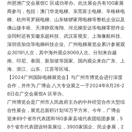
州琶洲广交会展馆C 区成功举办。此次展会共有100家展
商参与，包括：澳门华龙电梯、东莞富士电梯、辛格林电
梯、杭州哥罗丽电梯、山东铭锣家用电梯等整机企业以及
佛山捷丰裕、天津静双海翔、河北梯安达等电梯零部件企
业同时还有安徽东超科技、武汉富视安、上海像航科技、
深圳倍加信等电梯科技企业。广州电梯展览会累计参展观
众30191人次，其中海外观众8069人次。分别来自越
南、印尼、泰国、新加坡等国家。国内观众来自广东、上
海、浙江、山东、江苏等区域。
【2024广州国际电梯展览会】与广州市博览会进行深度
合作，并作为.广博会.八大专业展之一于2024年8月26-2
8日在广交会展馆A 区举办。
广州博览会是广州市人民政府主办的中外经贸合作大型综
合性展会，展览总面积计划16万平方米。今年，广博会
迎来89个省市代表团和160多家县域代表团组团参展，5
8个省市代表团设特装展位，3900家国企、民企参展，2