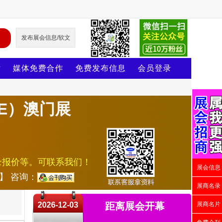
发布展会信息/软文
片
媒体免费合作
免费发布信息
会员登录
IE）澳门展
录报价等。可联系我们！
展会信息
号】 咨询：
展商名录
2026-12-03
距离展会开幕
展商名片