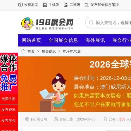
收藏本页
手机版
二维码
发布展会信息/软文
网站首页
全国展会信息
海外展讯
展会行
首页
>
展会信息
>
电子电气展
2026全
展会时间：2026-12-03日
展会地点：澳门威尼斯
如果您需要本次展会：
免费注册
您足不出户在家就可参
发布资讯
198展会网
更新日期：2026-08-05
已有：
356
人
发布展会