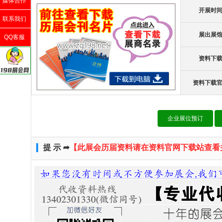
媒体合作
开展时
联系我们
展出展
QQ客服
资料下
资料下载
企业展位预订
提 示 ➦
【此展会历届资料请在资料官网下载站查看