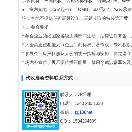
展位配备：三面围板、公司名称楣板、咨询桌1张、椅子
●、室内光地（36㎡起租）：RMB、500元/㎡；特装承
注：空地不提供任何展具设施，展馆收取的特装管理费
九、参会要求
* 参会企业须经国家各级工商部门注册，法律证件齐备
* 大会禁止侵犯他人（企业）商标权、著作权、专利权
* 参展企业应严格服从大会的统一指挥与安排，自觉遵
* 场内外宣传、展示要传播正能量，禁用穿戴涉嫌军装
代收展会资料联系方式
联系人：汪经理
电话： 1340 230 1330
微信：
zg198net
QQ： 1594264699