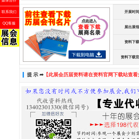
媒体合作
联系我们
开展时
QQ客服
展出展
资料下
资料下载
提 示 ➦
【此展会历届资料请在资料官网下载站查看