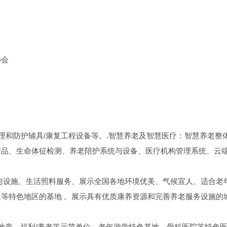
协会
活自理和防护辅具/康复工程设备等。.智慧养老及智慧医疗：智慧养老整
产品、生命体征检测、养老陪护系统与设备、医疗机构管理系统、云
与设施、生活照料服务、展示全国各地环境优美、气候宜人、适合老
等特色地区的基地 。展示具有优质康养资源和完善养老服务设施的
老地产、福利/养老等示范单位、老年游学特色基地、骨科医院等特色