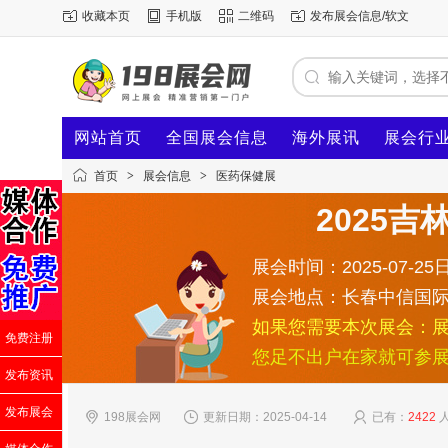
收藏本页
手机版
二维码
发布展会信息/软文
网站首页
全国展会信息
海外展讯
展会行
首页
>
展会信息
>
医药保健展
2025
展会时间：2025-07-25日
展会地点：长春中信国
如果您需要本次展会：
免费注册
您足不出户在家就可参
发布资讯
发布展会
198展会网
更新日期：2025-04-14
已有：
2422