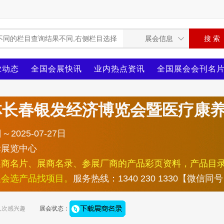
业动态
全国会展快讯
业内热点资讯
全国展会会刊名
吉林长春银发经济博览会暨医疗康
～2025-07-27日
际展览中心
展商名片、展商名录、参展厂商的产品彩页资料，产品目
展会选产品找项目。
服务热线：1340 230 1330【微信同
人次感兴趣
展会状态：