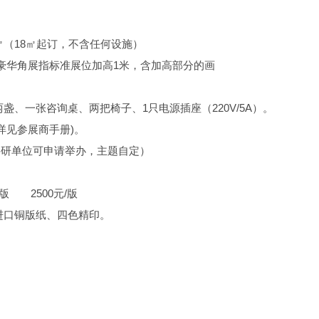
/㎡（18㎡起订，不含任何设施）
(豪华角展指标准展位加高1米，含加高部分的画
盏、一张咨询桌、两把椅子、1只电源插座（220V/5A）。
详见参展商手册)。
及科研单位可申请举办，主题自定）
/版
2500元/版
、进口铜版纸、四色精印。