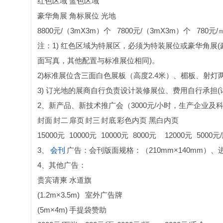
红色区域
蓝色区域
豪华角展
角标展位
光地
8800元/（3mX3m）个
7800元/（3mX3m）个
780元
注：1) 红色区域为特展区，必须为特装展位或豪华角展
面写真，其他配置与标准展位相同)。
2)标准展位含三面白色展板（高度2.4米）、楣板、射灯两
3) 订光地的展商自行负责设计装修展位、费用自行承担(
2、新产品、新技术推广会（3000元/小时，生产企业
封面
封二
扉页
封三
封底
彩色内页
黑白内页
15000元
10000元
10000元
8000元
12000元
5000元
3、
会刊
广告：会刊版面规格：（210mm×140mm）
4、其他广告：
贵宾请柬
水道旗
(1.2m×3.5m)
室外广告牌
(5m×4m)
手提袋赞助