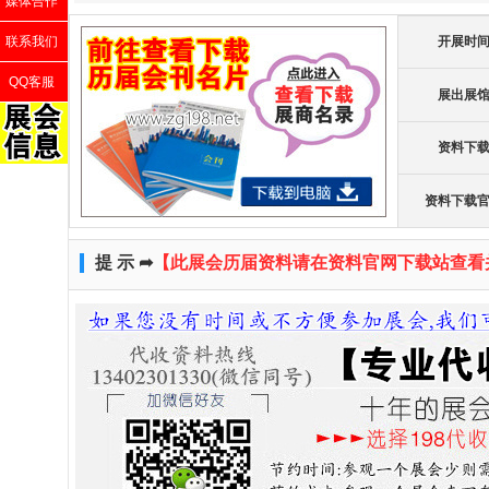
媒体合作
联系我们
开展时
QQ客服
展出展
资料下
资料下载
提 示 ➦
【此展会历届资料请在资料官网下载站查看