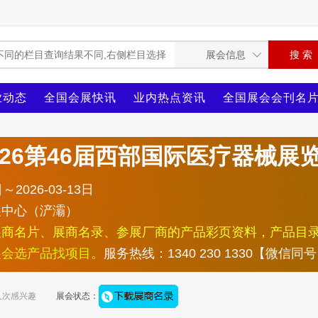
业动态
全国会展快讯
业内热点资讯
全国展会会刊名
026第46届西部国际医疗器械展
～2026-03-13日
展中心（浐灞）
展商名片、展商名录、参展厂商的产品彩页资料，产品目
展会选产品找项目。
服务热线：1340 230 1330【微信同
人次感兴趣
展会状态：