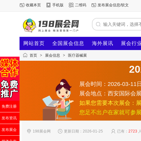
收藏本页
手机版
二维码
发布展会信息/软文
网站首页
全国展会信息
海外展讯
展会行
首页
>
展会信息
>
医疗器械展
2
展会时间：2026-03-11日
展会地点：西安国际会
如果您需要本次展会：
免费注册
您足不出户在家就可参
发布资讯
发布展会
198展会网
更新日期：2026-01-25
已有：
2723