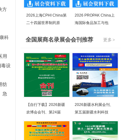
决方
2026上海CPHI China第
2026 PROPAK China上
二十四届世界制药原
海国际食品加工与包
康科
全国展商名录展会会刊推荐
更多
>
医用
消毒设
用纺
、急
【自行下载】2026新疆
2026新疆水利展会刊、
农博会会刊、第24届
第五届新疆水利科技