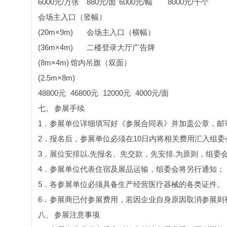
6000元/万张
880元/面
6000元/幅
8000元/千个
会场主入口（竖幅）
(20m×9m)
会场主入口（横幅）
(36m×4m)
二楼登录大厅广告牌
(8m×4m)
馆内吊旗（双面）
(2.5m×8m)
48800元
46800元
12000元
4000元/面
七、
参展手续
1．参展单位详细填写好《参展合同表》并加盖公章，邮
2．报名后，参展单位必须在10日内将相关费用汇入组委
3．展位安排以.先报名、先交款，先安排.为原则，组委
4．参展单位代表住宿及展品运输，组委会将另行通知；
5．各参展单位必须具备生产经营医疗器械的各类证件。
6．参展商已付参展费用，若因企业自身原因取消参展则
八、
参展注意事项