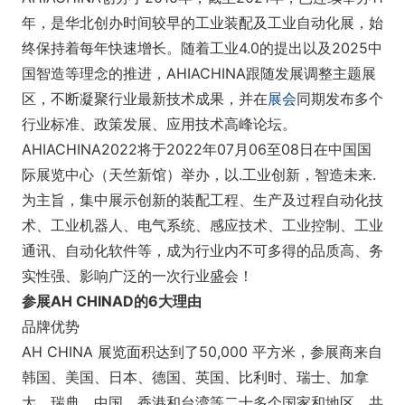
年，是华北创办时间较早的工业装配及工业⾃动化展，始
终保持着每年快速增⻓。随着⼯业4.0的提出以及2025中
国智造等理念的推进，AHIACHINA跟随发展调整主题展
区，不断凝聚⾏业最新技术成果，并在
展会
同期发布多个
⾏业标准、政策发展、应⽤技术⾼峰论坛。
AHIACHINA2022将于2022年07⽉06⾄08⽇在中国国
际展览中⼼（天竺新馆）举办，以.⼯业创新，智造未来.
为主旨，集中展⽰创新的装配工程、⽣产及过程⾃动化技
术、⼯业机器⼈、电⽓系统、感应技术、⼯业控制、⼯业
通讯、⾃动化软件等，成为⾏业内不可多得的品质⾼、务
实性强、影响⼴泛的⼀次⾏业盛会！
参展AH CHINAD的6大理由
品牌优势
AH CHINA 展览面积达到了50,000 平方米，参展商来自
韩国、美国、日本、德国、英国、比利时、瑞士、加拿
大、瑞典、中国、香港和台湾等二十多个国家和地区，共