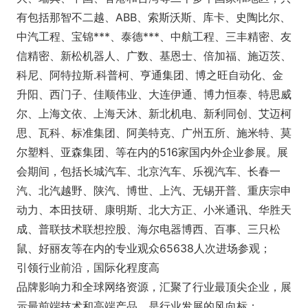
有包括那智不二越、ABB、索斯沃斯、库卡、史陶比尔、
中汽工程、宝锦***、泰德***、中航工程、三丰精密、友
信精密、新松机器人、广数、基恩士、倍加福、施迈茨、
科尼、阿特拉斯.科普柯、亨通集团、博之旺自动化、金
升阳、西门子、佳顺伟业、大连伊通、博力恒泰、特思威
尔、上海文依、上海天沐、新北机电、新利同创、艾迈柯
思、瓦科、标准集团、阿美特克、广州五所、施米特、莫
尔塑料、亚森集团、等在内的516家国内外企业参展。展
会期间，包括长城汽车、北京汽车、乐视汽车、长春一
汽、北汽越野、陕汽、博世、上汽、无锡开普、重庆宗申
动力、本田技研、康明斯、北大方正、小米通讯、华胜天
成、普联技术联想控股、海尔电器博西、百事、三只松
鼠、好丽友等在内的专业观众65638人次进场参观；
引领行业前沿，国际化程度高
品牌影响力和全球网络资源，汇聚了行业最顶尖企业，展
示最前端技术和高端产品，是行业发展的风向标；