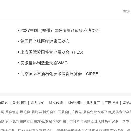
查看
• 2027中国（郑州）国际情绪价值经济博览会
• 第五届全球医疗健康展览会
• 上海国际紧固件专业展览会（FES）
• 安徽世界制造业大会WMC
• 北京国际石油石化技术装备展览会（CIPPE）
领信息
|
关于我们
|
联系我们
|
隐私政策
|
网站地图
|
排名推广
|
广告服务
|
网站
会网 展会信息 展览会 展销会 博览会 中国展会门户网站 展会免费发布平台,提供专业
站所有信息均由网友自由发布,本站不承担由于内容的合法性及真实性所引起的一切争
格审核义务，因办展过程的不可控性，部分展会可能会存在延期或取消举行的情况，请