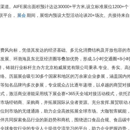
AIFE展出面积预计达达30000+平方米,设立标准展位1200+
互联平台，
展会
期间，展馆内预设大型活动论谈20+场次。共接待来
消费风向标，凭借其发达的经济基础、多元化消费结构及开放包容的
发展、环渤海及东北亚经济圈等叠加优势，形成.1小时交通圈+8小
耕，铸就行业标杆主办方北京柏威展览有限公司秉承.专业、务实、高
络。历届展会吸引30多个国家和地区的万余家企业参展，涵盖国内
味等知名品牌均多次参展，专业观众占比逐年递增，以卓越的商贸对
式，激活商业潜能采用线下展会赛+365天全域对接活动模式，依托
市场经销商、采购商，并拓展国际从业者资源。充分发挥.展贸联动.
展位到市场的无缝通路，助力企业高效拓展全球市场。大咖智库赋能
伙伴共同探索食品行业的新趋势和商机，围绕进口食品合规、食品碳
为全球食饮行业的专业人士提供交流学习的平台，助力企业把握趋势