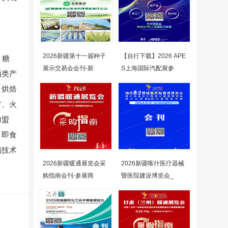
2026新疆第十一届种子
【自行下载】2026 APE
、糖
展示交易会会刊-新
S上海国际汽配展参
酒类产
、烘焙
材、火
加盟
、即食
储技术
2026新疆暖通展览会采
2026新疆喀什医疗器械
购指南会刊-参展商
暨医院建设博览会_