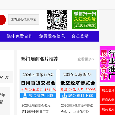
发布展会信息/软文
片
媒体免费合作
免费发布信息
会员登录
热门展商名片推荐
查看更多
>
展会信息
于年
展商名录
都
2026上海百货会名片、
2026国际低空经济博览
展商名片
第119届中国日用百
会名片、上海低空经