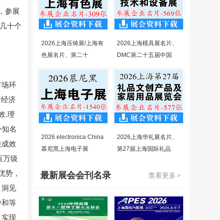
个，参展
自几十个
2026上海压铸展/上海有
2026上海模具展名片、
色展名片、第二十
DMC第二十五届中国
市场环
时经济
效.理
外知名
2026 electronica China
2026上海华礼展名片、
接成效
慕尼黑上海电子展
第27届上海国际礼品
百万级
优势，
最新展会会刊名录
查看更多
>
，洞见
中和等
，实现