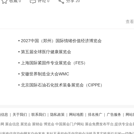
收藏
评论
分享
0
0
20
查看
• 2027中国（郑州）国际情绪价值经济博览会
• 第五届全球医疗健康展览会
• 上海国际紧固件专业展览会（FES）
• 安徽世界制造业大会WMC
• 北京国际石油石化技术装备展览会（CIPPE）
领信息
|
关于我们
|
联系我们
|
隐私政策
|
网站地图
|
排名推广
|
广告服务
|
网站
会网 展会信息 展览会 展销会 博览会 中国展会门户网站 展会免费发布平台,提供专业
站所有信息均由网友自由发布,本站不承担由于内容的合法性及真实性所引起的一切争