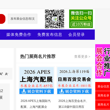
发布展会信息/软文
片
媒体免费合作
免费发布信息
会员登录
热门展商名片推荐
查看更多
>
展会信息
2
展商名录
展
2026 APES上海国际汽
2026上海百货会名片、
展商名片
配展、上海汽配展企
第119届中国日用百