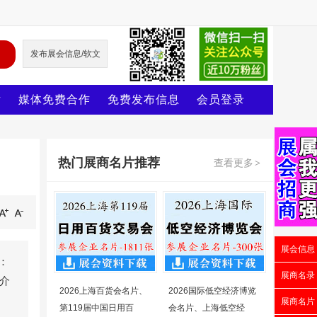
发布展会信息/软文
片
媒体免费合作
免费发布信息
会员登录
热门展商名片推荐
查看更多
>
展会信息
：
展商名录
会介
2026上海百货会名片、
2026国际低空经济博览
展商名片
第119届中国日用百
会名片、上海低空经