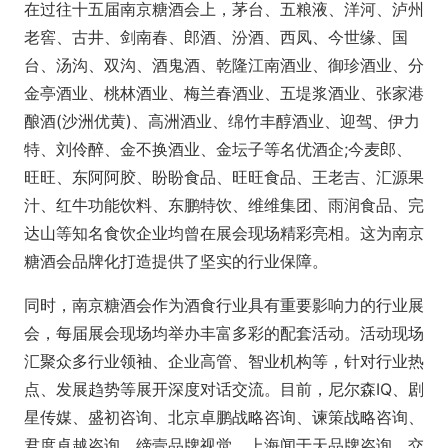
在过往十五届南京糖酒会上，茅台、五粮液、洋河、泸州
老窖、古井、剑南春、郎酒、汾酒、西凤、今世缘、国
台、汤沟、双沟、酒鬼酒、乾隆江南酒业、御珍酒业、分
金亭酒业、桃林酒业、梅兰春酒业、五堤浆酒业、张家港
酿酒(沙洲优黄)、高洲酒业、绵竹丰醇酒业、迎驾、伊力
特、刘伶醉、金不换酒业、金坛子等名优酒企;今麦郎、
旺旺、东阿阿胶、盼盼食品、旺旺食品、王老吉、汇源果
汁、红牛功能饮料、东鹏特饮、维维集团、雨润食品、完
达山等知名食饮企业均曾在展会现场精彩亮相。这为南京
糖酒会品牌化打造提供了坚实的行业保障。
同时，南京糖酒会作为酒食行业具有重要影响力的行业展
会，每届展会现场均举办丰富多彩的配套活动。活动现场
汇聚众多行业领袖、企业高管、智业机构等，针对行业热
点、发展趋势等展开深度对话交流。目前，尼尔森IQ、剧
星传媒、盛初咨询、北京卓鹏战略咨询、谏策战略咨询、
君度卓越咨询、缔壹品牌视觉、上海闻于天品牌咨询、交