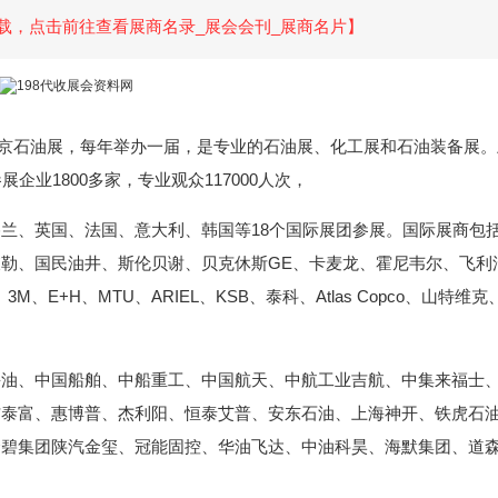
载，点击前往查看展商名录_展会会刊_展商名片】
称北京石油展，每年举办一届，是专业的石油展、化工展和石油装备展
企业1800多家，专业观众117000人次，
兰、英国、法国、意大利、韩国等18个国际展团参展。国际展商包
勒、国民油井、斯伦贝谢、贝克休斯GE、卡麦龙、霍尼韦尔、飞利
M、E+H、MTU、ARIEL、KSB、泰科、Atlas Copco、山特维
海油、中国船舶、中船重工、中国航天、中航工业吉航、中集来福士
信泰富、惠博普、杰利阳、恒泰艾普、安东石油、上海神开、铁虎石
金碧集团陕汽金玺、冠能固控、华油飞达、中油科昊、海默集团、道