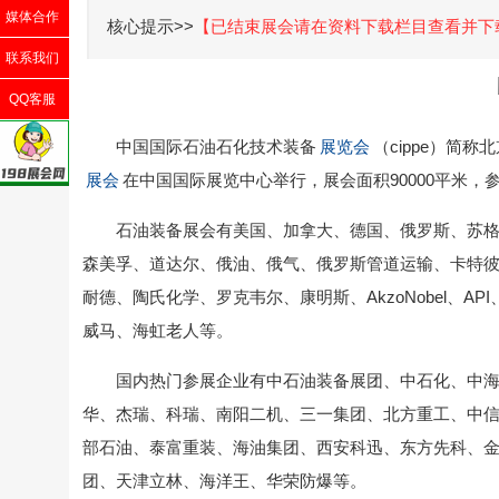
媒体合作
核心提示>>
【已结束展会请在资料下载栏目查看并下
联系我们
QQ客服
中国国际石油石化技术装备
展览会
（cippe）简
展会
在中国国际展览中心举行，展会面积90000平米，参展
石油装备展会有美国、加拿大、德国、俄罗斯、苏格
森美孚、道达尔、俄油、俄气、俄罗斯管道运输、卡特彼
耐德、陶氏化学、罗克韦尔、康明斯、AkzoNobel、API、3
威马、海虹老人等。
国内热门参展企业有中石油装备展团、中石化、中
华、杰瑞、科瑞、南阳二机、三一集团、北方重工、中
部石油、泰富重装、海油集团、西安科迅、东方先科、
团、天津立林、海洋王、华荣防爆等。