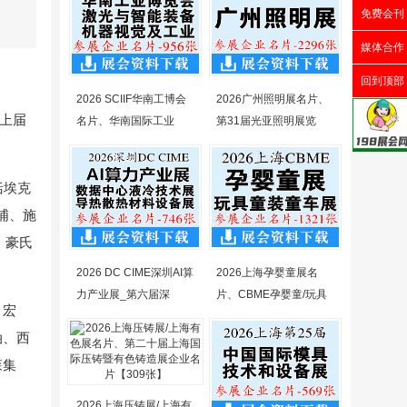
免费会刊
媒体合作
回到顶部
2026 SCIIF华南工博会
2026广州照明展名片、
。上届
名片、华南国际工业
第31届光亚照明展览
括埃克
浦、施
克、豪氏
2026 DC CIME深圳AI算
2026上海孕婴童展名
力产业展_第六届深
片、CBME孕婴童/玩具
、宏
油、西
森集
2026上海压铸展/上海有