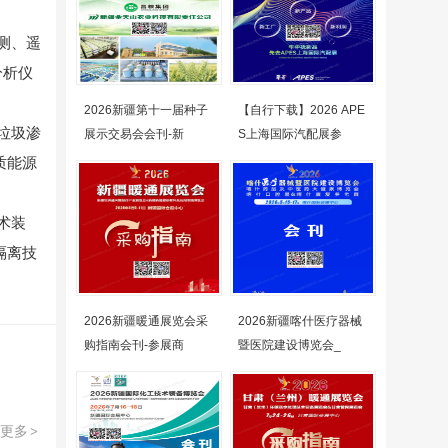
测、遥
分析仪
2026新疆第十一届种子
【自行下载】2026 APE
垃圾渗
展示交易会会刊-新
S上海国际汽配展参
质能源
术装
隔离技
2026新疆暖通展览会采
2026新疆喀什医疗器械
购指南会刊-参展商
暨医院建设博览会_
更多
>