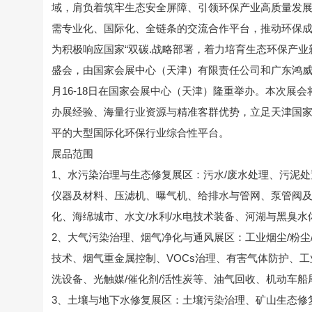
域，肩负着筑牢生态安全屏障、引领环保产业高质量发
需专业化、国际化、全链条的交流合作平台，推动环保
为积极响应国家“双碳.战略部署，着力培育生态环保产
盛会，由国家会展中心（天津）有限责任公司和广东鸿威
月16-18日在国家会展中心（天津）隆重举办。本次展
办展经验、海量行业资源与精准客群优势，立足天津国
平的大型国际化环保行业综合性平台。
展品范围
1、水污染治理与生态修复展区：污水/废水处理、污泥
仪器及材料、压滤机、曝气机、给排水与管网、泵管阀
化、海绵城市、水文/水利/水电技术装备、河湖与黑臭
2、大气污染治理、烟气净化与通风展区：工业烟尘/粉
技术、烟气重金属控制、VOCs治理、有害气体防护、工
洗设备、光触媒/催化剂/活性炭等、油气回收、机动车
3、土壤与地下水修复展区：土壤污染治理、矿山生态修