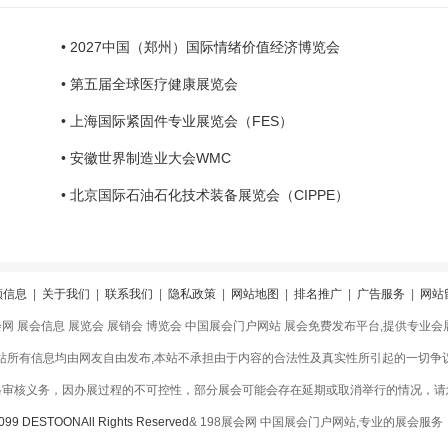
• 2027中国（郑州）国际情绪价值经济博览会
• 第五届全球医疗健康展览会
• 上海国际紧固件专业展览会（FES）
• 安徽世界制造业大会WMC
• 北京国际石油石化技术装备展览会（CIPPE）
领信息
|
关于我们
|
联系我们
|
隐私政策
|
网站地图
|
排名推广
|
广告服务
|
网站
会网 展会信息 展览会 展销会 博览会 中国展会门户网站 展会免费发布平台,提供专业
站所有信息均由网友自由发布,本站不承担由于内容的合法性及真实性所引起的一切争
格审核义务，因办展过程的不可控性，部分展会可能会存在延期或取消举行的情况，请
099 DESTOONAll Rights Reserved
& 198展会网 中国展会门户网站,专业的展会服务！