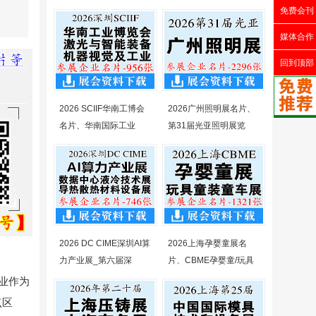
免费会刊
媒体合作
回到顶部
2026 SCIIF华南工博会
2026广州照明展名片、
名片、华南国际工业
第31届光亚照明展览
2026 DC CIME深圳AI算
2026上海孕婴童展名
力产业展_第六届深
片、CBME孕婴童/玩具
业作为
点区