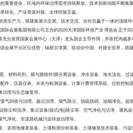
展的重要使命，区域内环保治理需求持续释放、技术创新动能不断集
成果转化、产业资源对接、全球经验互鉴。
业新质生产力，搭建集展示交易、技术交流、合作共赢于一体的顶级环
国际会展集团有限公司主办的2026天津国际环保产业
博览会
定于20
会将充分发挥国家会展中心（天津）龙头国企主导作用，并依托鸿威多
家级会展平台区位优势，辐射京津冀、联动全中国、对接全世界，搭
处置、材料药剂、膜与膜组件/膜分离设备、净水设备、海水淡化、过
及配件、仪器仪表、水表与检测设备、计量计费管理系统、过程控制
水体治理与生态修复等。
尘/废气回收与治理、扬尘治理、烟气除尘、脱硫脱硝、油烟净化、超
业除尘和洗净、集尘设备/袋式(电)除尘等、空气净化与洁净、通风
船尾气净化、非道路机械污染排放治理等。
复、农用地修复装备、土壤检测分析装备、土壤修复技术装备、污染