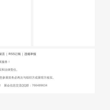
留言
|
RSS订阅
|
违规举报
会展服务！
议和法律责任。
您参展前务必再次与组织方或展馆方核实。
 展会信息交流QQ群：766489634