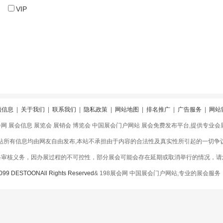
VIP
领信息
|
关于我们
|
联系我们
|
隐私政策
|
网站地图
|
排名推广
|
广告服务
|
网站
会网 展会信息 展览会 展销会 博览会 中国展会门户网站 展会免费发布平台,提供专业
站所有信息均由网友自由发布,本站不承担由于内容的合法性及真实性所引起的一切争
格审核义务，因办展过程的不可控性，部分展会可能会存在延期或取消举行的情况，请
099 DESTOONAll Rights Reserved
& 198展会网 中国展会门户网站,专业的展会服务！