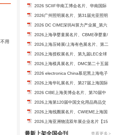
空经济展企业名片【300张】
2026 SCIIF华南工博会名片、华南国际
工业博览会_深圳机器视觉及激光与智能
2026广州照明展名片、第31届光亚照明
装备光子技术博览会企业名片【956张】
展览会企业名片【2296张】
2026 DC CIME深圳AI算力产业展_第六
届深圳国际数据中心液冷技术展_第十六
2026上海孕婴童展名片、CBME孕婴童/
。不用
届深圳国际导热散热材料及设备展企业
玩具教育/童装童车/食品展企业名片【13
2026上海压铸展/上海有色展名片、第二
名片【746张】
21张】
十届上海国际压铸暨有色铸造展企业名
2026上海授权展名片、第九届LEC全球
片【309张】
授权展企业名片【134张】
2026上海模具展名片、DMC第二十五届
中国国际模具技术和设备展览会企业名
2026 electronica China慕尼黑上海电子
片【569张】
展企业名片【1540张】
2026上海华礼展名片、第27届上海国际
礼品文创产品及家居展/上海礼品展企业
2026 CIBE上海美博会名片、第70届中
名片【577张】
国国际美博会企业名片【255张】
2026上海第120届中国文化用品商品交
易会企业名片【419张】CSF文化会
2026上海线圈展名片、CWIEME上海国
际绕线机线圈磁性材料绝缘材料及电机
2026上海亚洲物流双年展企业名片【15
制造展览会企业名片【460张】
79张】
最新上架全国会刊
查看更多
>