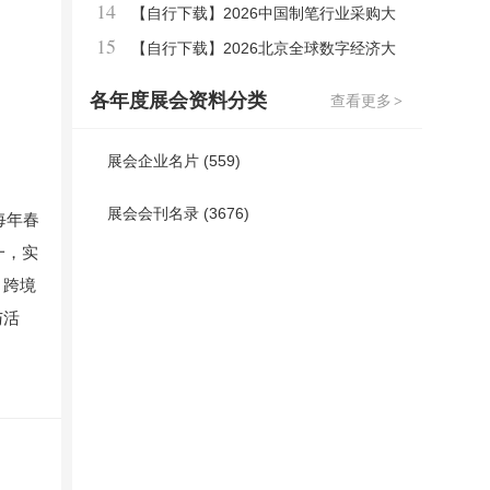
14
用百货商品交易会会刊参展商名录
【自行下载】2026中国制笔行业采购大
15
全【含产品展示】
【自行下载】2026北京全球数字经济大
会会刊
各年度展会资料分类
查看更多
>
展会企业名片
(559)
展会会刊名录
(3676)
每年春
一，实
、跨境
与活