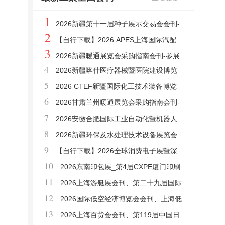
1
2026新疆第十一届种子展示交易会会刊-
2
新疆种子展参展商名录
【自行下载】2026 APES上海国际汽配
3
展参展商名单
2026新疆暖通展览会采购指南会刊-参展
4
2026新疆喀什医疗器械暨医院建设博览
商名录
5
会_喀什药品及中医药大健康博览会采购指南
2026 CTEF新疆国际化工技术装备博览
6
会刊-参展商名录
会会刊-新疆化工展参展商名录
2026甘肃兰州暖通展览会采购指南会刊-
7
参展商名录
2026安徽合肥国际工业自动化暨机器人
8
展览会会刊-参展商名录
2026新疆环保及水处理技术设备展览会
9
采购指南会刊-参展商名录
【自行下载】2026全球消费电子展暨深
10
圳国际消费电子及家电展会刊
2026东南印包展_第4届CXPE厦门印刷
11
包装瓦楞彩盒产业博览会会刊-参展商名录
2026上海游艇展会刊、第二十九届国际
12
船艇及其技术设备展览会暨上海国际公务艇
2026国际低空经济博览会会刊、上海低
13
展览会会刊参展商名录
空经济展会刊参展商名录
2026上海百货会会刊、第119届中国日