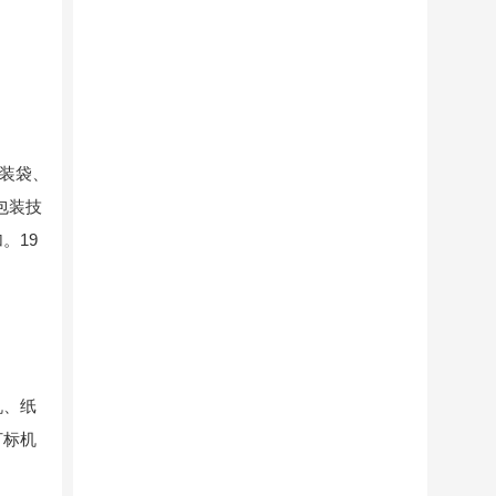
集装袋、
包装技
。19
机、纸
打标机