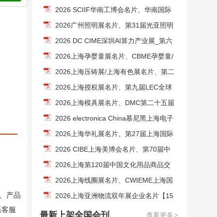
空经济展企业名片【300张】
2026 SCIIF华南工博会名片、华南国际
工业博览会_深圳机器视觉及激光与智能
2026广州照明展名片、第31届光亚照明
装备光子技术博览会企业名片【956张】
展览会企业名片【2296张】
2026 DC CIME深圳AI算力产业展_第六
届深圳国际数据中心液冷技术展_第十六
2026上海孕婴童展名片、CBME孕婴童/
届深圳国际导热散热材料及设备展企业
玩具教育/童装童车/食品展企业名片【13
2026上海压铸展/上海有色展名片、第二
名片【746张】
21张】
十届上海国际压铸暨有色铸造展企业名
2026上海授权展名片、第九届LEC全球
片【309张】
授权展企业名片【134张】
2026上海模具展名片、DMC第二十五届
中国国际模具技术和设备展览会企业名
2026 electronica China慕尼黑上海电子
片【569张】
展企业名片【1540张】
2026上海华礼展名片、第27届上海国际
礼品文创产品及家居展/上海礼品展企业
2026 CIBE上海美博会名片、第70届中
名片【577张】
国国际美博会企业名片【255张】
2026上海第120届中国文化用品商品交
易会企业名片【419张】CSF文化会
2026上海线圈展名片、CWIEME上海国
目、产品
际绕线机线圈磁性材料绝缘材料及电机
2026上海亚洲物流双年展企业名片【15
系客服
制造展览会企业名片【460张】
79张】
最新上架全国会刊
查看更多
>