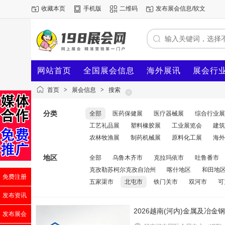
收藏本页
手机版
二维码
发布展会信息/软文
网站首页
全国展会信息
海外展讯
展会行
首页
>
展会信息
>
搜索
分类
全部
医药保健展
医疗器械展
综合行业展
工艺礼品展
塑料橡胶展
工业展览会
建筑
农林牧渔展
制药机械展
原料化工展
海外
地区
全部
乌鲁木齐市
克拉玛依市
吐鲁番市
克孜勒苏柯尔克孜自治州
喀什地区
和田地
免费注册
五家渠市
北屯市
铁门关市
双河市
可
发布资讯
2026越南(河内)金属及冶金
发布展会