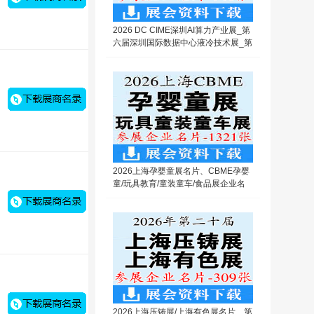
2026 DC CIME深圳AI算力产业展_第
六届深圳国际数据中心液冷技术展_第
十六届深圳国际导热散热材料及设备
展企业名片【746张】
2026上海孕婴童展名片、CBME孕婴
童/玩具教育/童装童车/食品展企业名
片【1321张】
2026上海压铸展/上海有色展名片、第