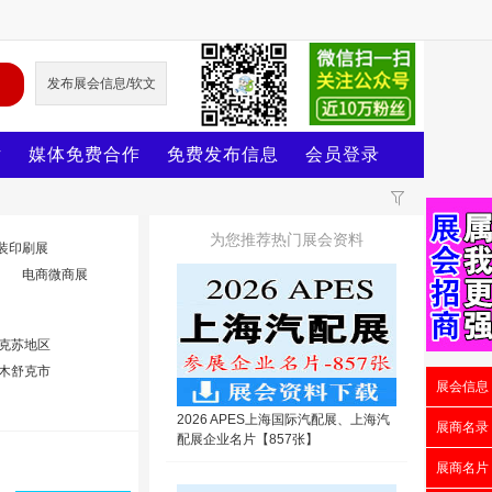
发布展会信息/软文
片
媒体免费合作
免费发布信息
会员登录
为您推荐热门展会资料
装印刷展
电商微商展
克苏地区
木舒克市
展会信息
2026 APES上海国际汽配展、上海汽
展商名录
配展企业名片【857张】
展商名片