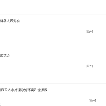
及机器人展览会
[国外]
备展览会
[国外]
暖通风卫浴水处理泳池环境和能源展
[国外]
司