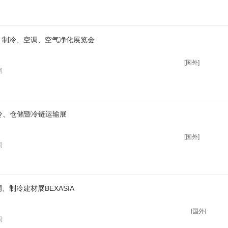
通、制冷、空调、空气净化展览会
[国外]
司
制冷、仓储暨冷链运输展
[国外]
司
、制冷建材展BEXASIA
[国外]
司