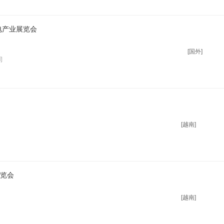
电产业展览会
[国外]
司
[越南]
展览会
[越南]