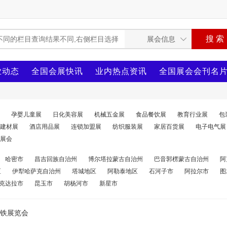
业动态
全国会展快讯
业内热点资讯
全国展会会刊名
孕婴儿童展
日化美容展
机械五金展
食品餐饮展
教育行业展
包
建材展
酒店用品展
连锁加盟展
纺织服装展
家居百货展
电子电气展
展会
哈密市
昌吉回族自治州
博尔塔拉蒙古自治州
巴音郭楞蒙古自治州
阿
区
伊犁哈萨克自治州
塔城地区
阿勒泰地区
石河子市
阿拉尔市
图
克达拉市
昆玉市
胡杨河市
新星市
钢铁展览会