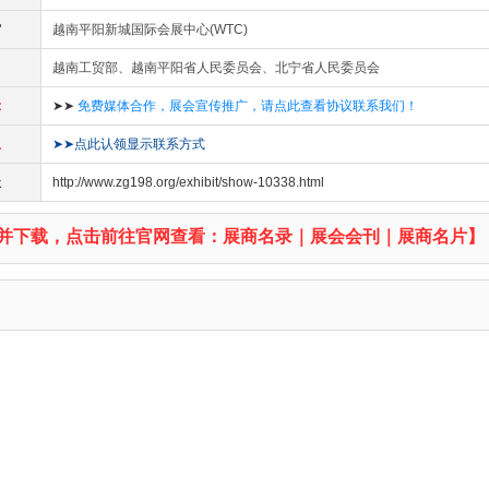
馆
越南平阳新城国际会展中心(WTC)
越南工贸部、越南平阳省人民委员会、北宁省人民委员会
示
➤➤
免费媒体合作，展会宣传推广，请点此查看协议联系我们！
息
➤➤点此认领显示联系方式
址
http://www.zg198.org/exhibit/show-10338.html
并下载，点击前往官网查看：展商名录｜展会会刊｜展商名片】