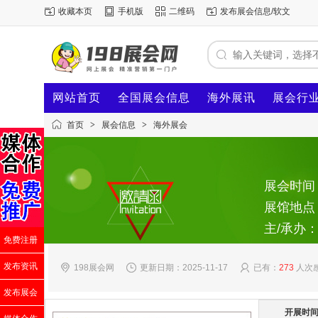
收藏本页
手机版
二维码
发布展会信息/软文
网站首页
全国展会信息
海外展讯
展会行
首页
>
展会信息
>
海外展会
展会时间：2
展馆地点
主/承办
免费注册
发布资讯
198展会网
更新日期：2025-11-17
已有：
273
人次
发布展会
开展时