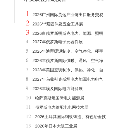
1
2026广州国际货运产业链出口服务交易
2
会
2026***紧固件及五金工具展
3
2026白俄罗斯明斯克电力、能源、照明
4
2027年俄罗斯电子元器件展
展
5
2026年迪拜暖通制冷、空气净化、楼宇
6
自控、建材展BIG5
2026年俄罗斯国际供暖、通风、空气净
7
化及空调环保展
2028年美国空调制冷、供热、净化、自
8
控、仪表展AHR
2027年乌兹别克斯坦电力能源电力电气
9
工程及照明展
2026年埃及国际电力能源展
10
哈萨克斯坦国际电力能源展
11
俄罗斯电力输配电电网技术展
12
2026土耳其国际钢铁铸造、有色冶金技
13
术、机械及产品展览会
2026年日本大阪工业展