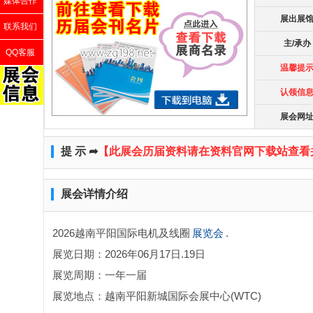
媒体合作
展出展
联系我们
主/承办
QQ客服
温馨提
认领信
展会网
提 示 ➦
【此展会历届资料请在资料官网下载站查看
展会详情介绍
2026越南平阳国际电机及线圈
展览会
.
展览日期：2026年06月17日.19日
展览周期：一年一届
展览地点：越南平阳新城国际会展中心(WTC)