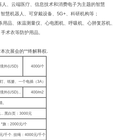
器人、云端医疗、信息技术和消费电子为主题的智慧
智慧机器人、可穿戴设备、5G+、科研机构等；
消杀用品、体温测量仪、心电图机、呼吸机、心肺复苏机、
、手术衣等防护用品。
次展会的**终解释权.
境外(USD)
4000/个
光灯、纸篓、一个电插（3A）
境外(USD)...
400/m2
清。
元... 黑白页：3000元
. *旗：2000元/个
元/千个. 挂绳：4000元/千个