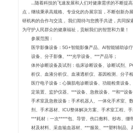
...随着科技的飞速发展和人们对健康需求的不断
点，继续秉承高规格、专业化的办展宗旨，不断创新办
研机构的合作与交流 。我们期待与您携手共进，共同探
为守护人民群众的健康福祉，贡献我们的智慧和力量！
参展范围：
医学影像设备：5G+智能影像产品、AI智能辅助
设备、分子影像、***光学设备、***产品等；
体外诊断设备及试剂：临床诊断设备、诊断试剂、P
析仪、血液分析仪、血液透析仪、基因检测、分子
医疗电子设备：心脑肌电诊断设备、功能检查设备、
定装置、监护仪器、***设备、急救设备、**和**设
手术室及急救设备：手术机器人、一体化手术室、数
剂、手术器材、ICU整体解决方案、手术室工程、
***耗材：一次*****包、导管、伤口敷料、纱布、
材及材料、采血输血器材、***服装、***塑料制品