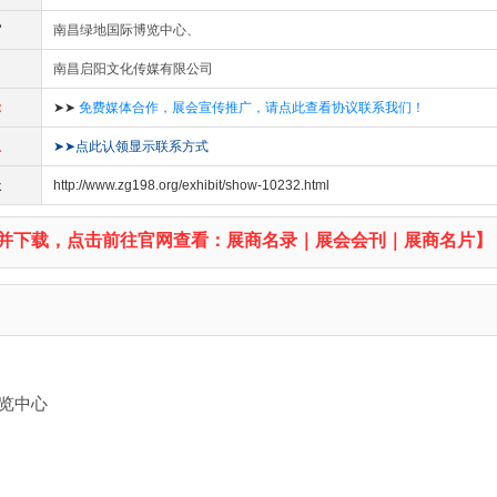
馆
南昌绿地国际博览中心、
南昌启阳文化传媒有限公司
示
➤➤
免费媒体合作，展会宣传推广，请点此查看协议联系我们！
息
➤➤点此认领显示联系方式
址
http://www.zg198.org/exhibit/show-10232.html
并下载，点击前往官网查看：展商名录｜展会会刊｜展商名片】
际博览中心