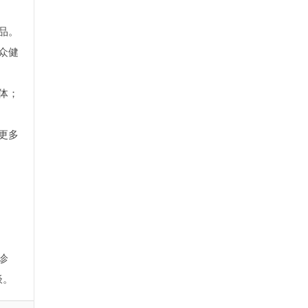
品。
众健
体；
更多
诊
谈。