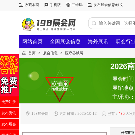
收藏本页
手机版
二维码
发布展会信息/软文
网站首页
全国展会信息
海外展讯
展会行
首页
>
展会信息
>
医疗器械展
202
展会时间：2
展馆地点
主/承办
免费注册
发布资讯
198展会网
更新日期：2025-10-12
已有：
435
人次
发布展会
开展时