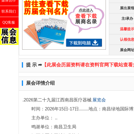
媒体合作
展出展
联系我们
主/承办
QQ客服
温馨提
认领信
展会网
提 示 ➦
【此展会历届资料请在资料官网下载站查看
展会详情介绍
.2026第二十九届江西南昌医疗器械
展览会
时间：2026年15日-17日........地点：南昌绿地国
主办单位： ..
鸣谢单位：南昌卫生局