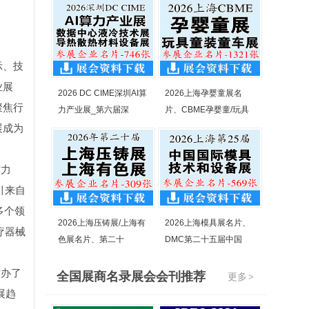
示、技
业展
2026 DC CIME深圳AI算
2026上海孕婴童展名
聚焦行
力产业展_第六届深
片、CBME孕婴童/玩具
展成为
礴力
引来自
多个领
2026上海压铸展/上海有
2026上海模具展名片、
疗器械
色展名片、第二十
DMC第二十五届中国
举办了
全国展商名录展会会刊推荐
更多
>
展趋