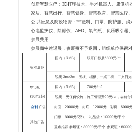
创新智慧医疗：3D打印技术、手术机器人、康复机
家居、智慧出行、智慧健身、智慧教育、智慧医疗、
公.共应急及防疫物资：***敷料、口罩、防护服、
心电监护仪、除颤仪、AED、氧气瓶、负压吸引器
参展费用
参展商中途退展，参展费不予退回，组织单位保留对本
.国内（RMB）
双开口标展6800元/个.
.
.
标准展位
.说明:3m×3m、围板、楣板、一桌二椅、二支日
.国内（RMB）
700元/m2
空. 地.
(36m2起)
.说明：无任何设施，施工管理费20元/㎡，会前付
会刊
广告
封面：20000元... 封底：12000元... 彩页：6000
门票：8000元/万张.... 礼品袋：10000元/千个.......
其他广告
重点推荐 参展证：80000元/千个. 参观证：80000