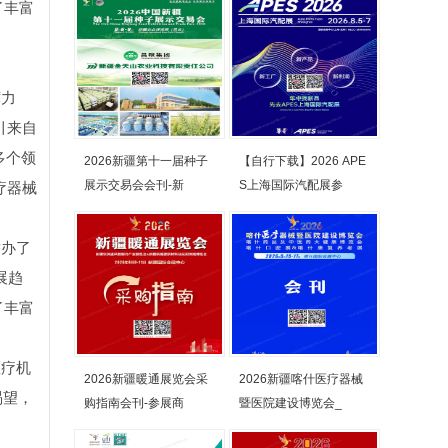
了丰富
礴力
引来自
多个领
2026新疆第十一届种子
【自行下载】2026 APE
展示交易会会刊-新
S上海国际汽配展参
疗器械
举办了
展趋
了丰富
医疗机
2026新疆暖通展览会采
2026新疆喀什医疗器械
渴望，
购指南会刊-参展商
暨医院建设博览会_