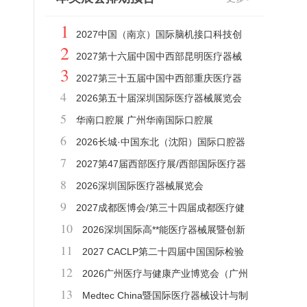
1
2027中国（南京）国际脑机接口科技创
2
新与产业博览会
2027第十六届中国中西部昆明医疗器械
3
博览会
2027第三十五届中国中西部重庆医疗器
4
2026第五十届深圳国际医疗器械展览会
械博览会
5
华南口腔展 广州华南国际口腔展
6
2026长城·中国东北（沈阳）国际口腔器
7
材展览会暨学术交流会
2027第47届西部医疗展/西部国际医疗器
8
械展览会
2026深圳国际医疗器械展览会
9
2027成都医博会/第三十四届成都医疗健
10
康博览会
2026深圳国际高**能医疗器械展暨创新
11
医药展
2027 CACLP第二十四届中国国际检验
12
医学暨输血仪器试剂博览会
2026广州医疗与健康产业博览会（广州
13
医博会）
Medtec China暨国际医疗器械设计与制