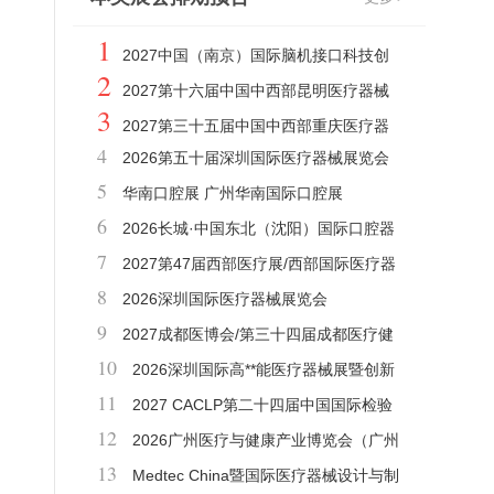
1
2027中国（南京）国际脑机接口科技创
2
新与产业博览会
2027第十六届中国中西部昆明医疗器械
3
博览会
2027第三十五届中国中西部重庆医疗器
4
2026第五十届深圳国际医疗器械展览会
械博览会
5
华南口腔展 广州华南国际口腔展
6
2026长城·中国东北（沈阳）国际口腔器
7
材展览会暨学术交流会
2027第47届西部医疗展/西部国际医疗器
8
械展览会
2026深圳国际医疗器械展览会
9
2027成都医博会/第三十四届成都医疗健
10
康博览会
2026深圳国际高**能医疗器械展暨创新
11
医药展
2027 CACLP第二十四届中国国际检验
12
医学暨输血仪器试剂博览会
2026广州医疗与健康产业博览会（广州
13
医博会）
Medtec China暨国际医疗器械设计与制