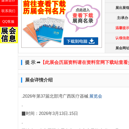
媒体合作
展出展
联系我们
主/承办
QQ客服
温馨提
认领信
展会网
提 示 ➦
【此展会历届资料请在资料官网下载站查看
展会详情介绍
.2026年第37届北部湾广西医疗器械
展览会
.
▉时间：2026年3月13日.15日
.