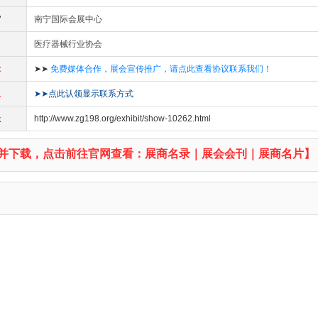
馆
南宁国际会展中心
医疗器械行业协会
示
➤➤
免费媒体合作，展会宣传推广，请点此查看协议联系我们！
息
➤➤点此认领显示联系方式
址
http://www.zg198.org/exhibit/show-10262.html
并下载，点击前往官网查看：展商名录｜展会会刊｜展商名片】