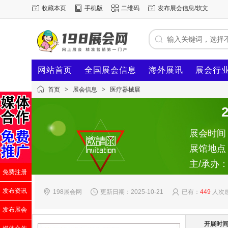
收藏本页
手机版
二维码
发布展会信息/软文
网站首页
全国展会信息
海外展讯
展会行
首页
>
展会信息
>
医疗器械展
展会时间：2
展馆地点
主/承办
免费注册
发布资讯
198展会网
更新日期：2025-10-21
已有：
449
人次
发布展会
开展时