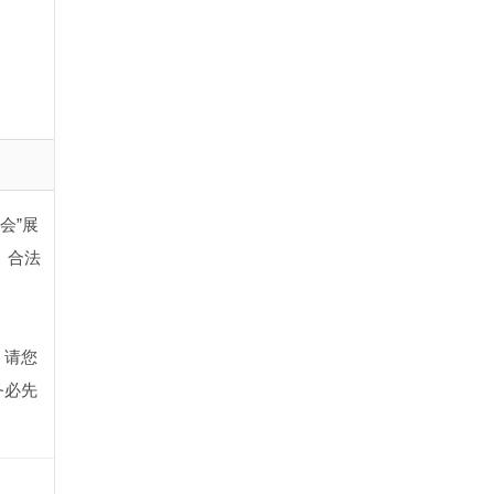
会”展
、合法
，请您
务必先