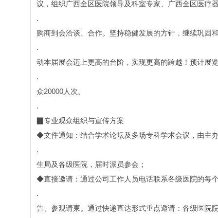
议，组织广西全区医院领导及科室专家、广西全区医疗
.
购商到会洽谈、合作。坚持稳健发展的方针，继续巩固
.
动本届展会迈上更高的台阶，实现更高的跨越！预计展览面
.
众20000人次。
.
▉专业观众组织与宣传方案
◆文件通知：结合学术论坛及多场专科学术会议，由主
.
生局及各级医院，届时派员参会；
◆直接邀请：通过公司工作人员电话联系各级医院的每
.
告、参观请柬。通过快递直达形式重点邀请：各级医院