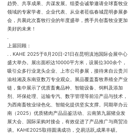
趋势、共享成果、共谋发展。组委会诚挚邀请全球畜牧业
领域的专家学者、企业代表、从业者莅临春城昆明参展参
会，共襄此次畜牧行业的年度盛举，携手共创畜牧业更加
美好的未来！
.
上届回顾：
. . KAHE 2025于8月20日-21日在昆明滇池国际会展中心
盛大举办。展出面积达10000平方米，设展位300余个，
吸引众多行业龙头企业、上市公司参展，接待来自云贵川
渝桂湘及东南亚数万专业观众。展品覆盖畜牧养殖全产业
链，集中展示了优质畜禽品种、智能设备、饲料及添加
剂、环保处理、运输专汽、数字管理等前沿产品与技术，
为西南畜牧业绿色化、智能化提供坚实支撑。同期举办云
南（2025）优质猪肉产品品鉴活动、云南第九届猪业发
展大会、国际采购对接会，有效促进了产品推广与商贸洽
谈。KAHE2025取得圆满成功，交易活跃,成果丰硕。