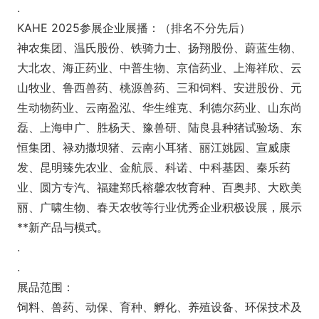
.
KAHE 2025参展企业展播：（排名不分先后）
神农集团、温氏股份、铁骑力士、扬翔股份、蔚蓝生物、
大北农、海正药业、中普生物、京信药业、上海祥欣、云
山牧业、鲁西兽药、桃源兽药、三和饲料、安进股份、元
生动物药业、云南盈泓、华生维克、利德尔药业、山东尚
磊、上海申广、胜杨天、豫兽研、陆良县种猪试验场、东
恒集团、禄劝撒坝猪、云南小耳猪、丽江姚园、宣威康
发、昆明臻先农业、金航辰、科诺、中科基因、秦乐药
业、圆方专汽、福建郑氏榕馨农牧育种、百奥邦、大欧美
丽、广啸生物、春天农牧等行业优秀企业积极设展，展示
**新产品与模式。
.
.
展品范围：
饲料、兽药、动保、育种、孵化、养殖设备、环保技术及