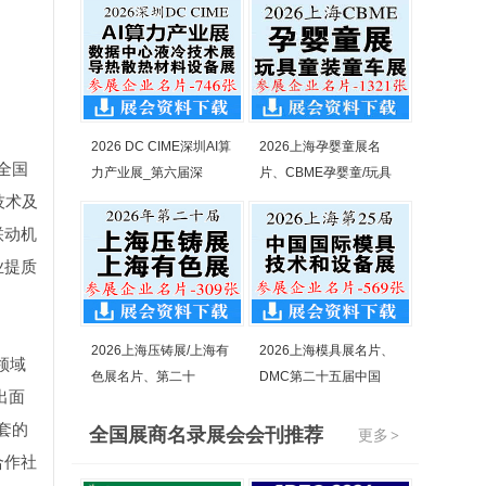
2026 DC CIME深圳AI算
2026上海孕婴童展名
全国
力产业展_第六届深
片、CBME孕婴童/玩具
技术及
联动机
业提质
2026上海压铸展/上海有
2026上海模具展名片、
领域
色展名片、第二十
DMC第二十五届中国
出面
套的
全国展商名录展会会刊推荐
更多
>
合作社