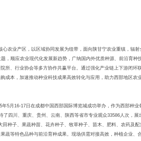
渝核心农业产区，以区域协同发展为纽带，面向陕甘宁农业重镇，辐射
为主题，顺应农业现代化发展新趋势，广纳国内外优质种源、前沿育种
研院所、行业协会等多方协作共赢平台。通过强化产业链上下游闭环
选购成本，加速推动种业科技成果高效转化与应用，助力西部地区农
25年5月16-17日在成都中国西部国际博览城成功举办，作为西部种业
待了四川、重庆、贵州、云南、陕西等省市专业观众33586人次，展
，涵盖大田种子、果蔬种苗、花卉种子、牧草种子、苗木、肥料、农药及配
质果蔬等特色品种与前沿育种成果。现场供需对接高效，种植企业、