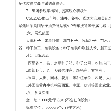
多优质参展商与采购商参会。
7、组团参观享福利，提高观众积极**
CSE2026推出车补、油补、餐补、赠送大会精美
聚焦区采购团给予油费补贴或VIP专车接送等专属礼遇，
.六、展览范围
大田种子、果蔬种苗、花卉种子、牧草种子、苗木；
器，种子加工、包装设备；种子包装印刷新技术、新工
.七、目标观众
..西部各市、县、乡镇种子站、种子公司、农技推广
..西部各市、县、乡镇代理商、经销商、零售商；
..果蔬、大田、园林、花卉、等种植单位、农场、大
..外国驻蓉办事机构及西亚、中亚、欧洲等国家农
.八、参展费用
空 ...地： 600元/平方米.(不含任何设施)
标准展位：.5000元/个.（9平方米）