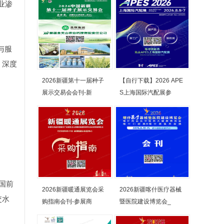
业渗
与服
，深度
2026新疆第十一届种子
【自行下载】2026 APE
展示交易会会刊-新
S上海国际汽配展参
国前
2026新疆暖通展览会采
2026新疆喀什医疗器械
交水
购指南会刊-参展商
暨医院建设博览会_