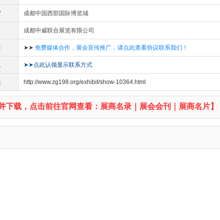
馆
成都中国西部国际博览城
成都中威联合展览有限公司
示
➤➤
免费媒体合作，展会宣传推广，请点此查看协议联系我们！
息
➤➤点此认领显示联系方式
址
http://www.zg198.org/exhibit/show-10364.html
并下载，点击前往官网查看：展商名录｜展会会刊｜展商名片】