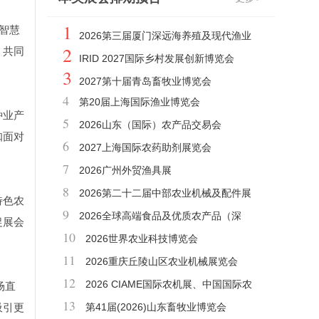
1
智慧
2026第三届厦门深远海养殖及现代渔业
2
，共同
装备展览会
IRID 2027国际乡村发展创新博览会
3
2027第十届青岛畜牧业博览会
4
第20届上海国际渔业博览会
种业产
5
2026山东（国际）农产品交易会
咖面对
6
2027上海国际农药助剂展览会
7
2026广州外贸渔具展
8
2026第二十二届中部农业机械及配件展
特色农
9
览会
2026全球高端食品及优质农产品（深
促展会
10
圳）博览会
2026世界农业科技博览会
11
2026重庆丘陵山区农业机械展览会
12
2026 CIAME国际农机展、中国国际农
场直
13
吸引更
业机械展览会
第41届(2026)山东畜牧业博览会