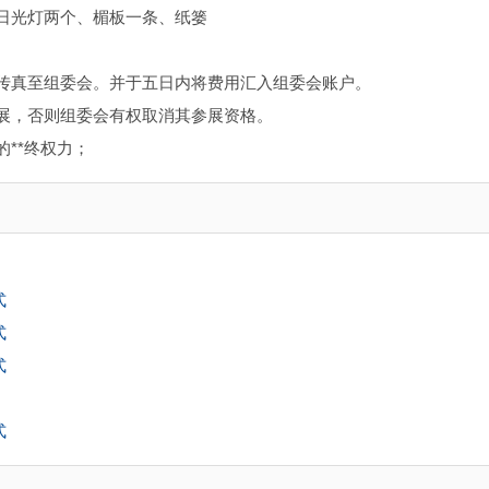
、日光灯两个、楣板一条、纸篓
，传真至组委会。并于五日内将费用汇入组委会账户。
参展，否则组委会有权取消其参展资格。
**终权力；
式
式
式
式