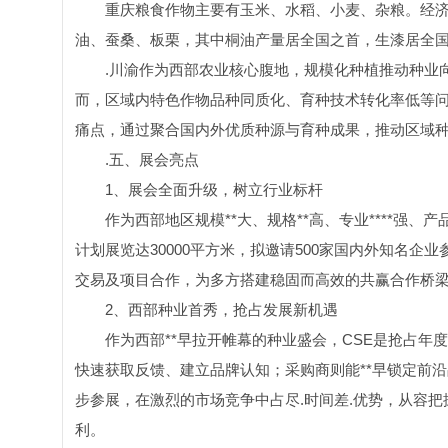
重庆粮食作物主要有玉米、水稻、小麦、杂粮。经
油、蚕桑、板栗，其中桐油产量居全国之首，生漆居全
.川渝作为西部农业核心腹地，规模化种植推动种业
而，区域内特色作物品种同质化、育种技术转化率低等问
痛点，通过聚合国内外优质种源与育种成果，推动区域
.五、展会亮点
1、展会全面升级，树立行业标杆
作为西部地区规模**大、规格**高、专业****强、产
计划展览达30000平方米，拟邀请500家国内外知名企
交易及项目合作，为多方搭建稳固而高效的共赢合作桥
2、西部种业首秀，抢占发展新机遇
作为西部**早拉开帷幕的种业盛会，CSE是抢占
快速获取反馈、建立品牌认知；采购商则能**早锁定前
步参展，在激烈的市场竞争中占尽.时间差.优势，从容把
利。