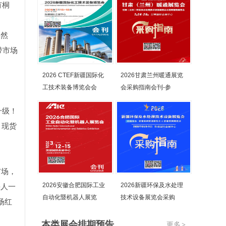
有桐
。然
带市场
2026 CTEF新疆国际化
2026甘肃兰州暖通展览
工技术装备博览会会
会采购指南会刊-参
升级！
、现货
市场，
2026安徽合肥国际工业
2026新疆环保及水处理
快人一
自动化暨机器人展览
技术设备展览会采购
场红
本类展会排期预告
更多
>