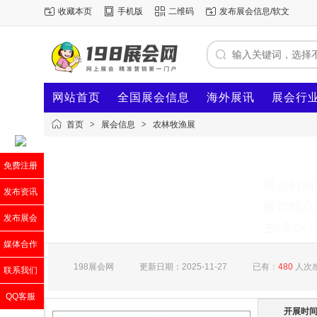
收藏本页
手机版
二维码
发布展会信息/软文
网站首页
全国展会信息
海外展讯
展会行
首页
>
展会信息
>
农林牧渔展
免费注册
展会时间：2
发布资讯
展馆地点
发布展会
主/承办
媒体合作
198展会网
更新日期：2025-11-27
已有：
480
人次
联系我们
QQ客服
开展时