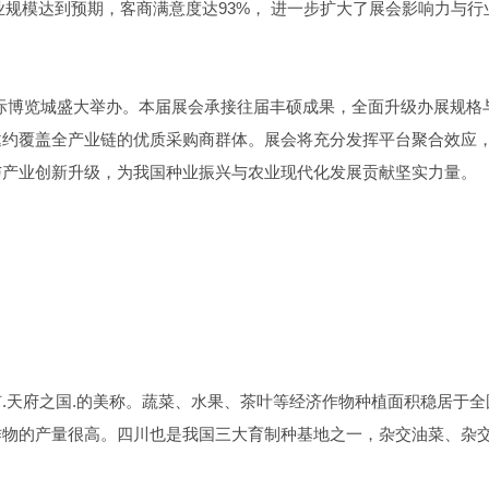
企业规模达到预期，客商满意度达93%， 进一步扩大了展会影响力与行
国西部国际博览城盛大举办。本届展会承接往届丰硕成果，全面升级办展规格
邀约覆盖全产业链的优质采购商群体。展会将充分发挥平台聚合效应
与产业创新升级，为我国种业振兴与农业现代化发展贡献坚实力量。
.天府之国.的美称。蔬菜、水果、茶叶等经济作物种植面积稳居于全
作物的产量很高。四川也是我国三大育制种基地之一，杂交油菜、杂