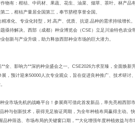
济作物有：柑桔、中药材、果蔬、花生、油菜、烟草、茶叶。林产品
国第二，柑桔产量居全国第三，奉节脐橙享誉全国。
向精准化、专业化转型，对.高产、优质、抗逆.品种的需求持续增长
题亟待解决。西部（成都）种业博览会（CSE）立足川渝特色农业
种业创新与产业升级，助力释放西部种业市场的巨大潜力。
品**全、影响力**深的种业盛会之一。CSE2026力求至臻，全面焕新
业参展，预计迎来50000人次专业观众，旨在促进良种推广、技术研讨
梁。
年度种业市场先机的战略平台！参展商可借此首发新品，率先亮相西部
沿品种与创新技术，获得充足验证周期，为全年种植布局赢得主动。
握品种筛选、市场布局的关键窗口期，**大化增强年度种植效益与市