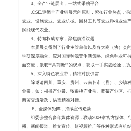
3、全产业链展出，一站式采购平台
.CSE.遵循全产业链展示的原则，紧扣行业热点
农业、设施农业、农业机械、园林工具等农业种植业生
赋能现代农业。
4、特邀权威专家，聚焦前沿议题
本届展会得到了行业主管单位以及各大商（协）会
学研深度融合、应对国际种源竞争新策略、绿色种业可
面交流，汲取**具前瞻**的观点，获取一手实战经验，
5、深入特色农业带，精准对接供需
除邀请四川、重庆、贵州、云南各市（县）、乡镇
业带，如：柑橘产业带、猕猴桃产业带、蓝莓产业区、
商贸交流活跃，供需精准对接。
.6、全媒体矩阵，持续宣传造势
组委会整合多年媒体资源，联动200+家官方媒体
播、新闻报道、推文宣传、短视频推广等多种形式有机