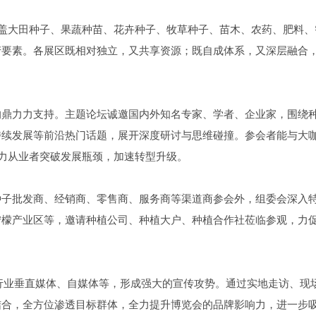
，涵盖大田种子、果蔬种苗、花卉种子、牧草种子、苗木、农药、肥料、
产要素。各展区既相对独立，又共享资源；既自成体系，又深层融合
的鼎力力支持。主题论坛诚邀国内外知名专家、学者、企业家，围绕
持续发展等前沿热门话题，展开深度研讨与思维碰撞。参会者能与大
助力从业者突破发展瓶颈，加速转型升级。
种子批发商、经销商、零售商、服务商等渠道商参会外，组委会深入
柠檬产业区等，邀请种植公司、种植大户、种植合作社莅临参观，力
、行业垂直媒体、自媒体等，形成强大的宣传攻势。通过实地走访、现
结合，全方位渗透目标群体，全力提升博览会的品牌影响力，进一步