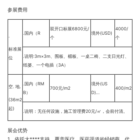
参展费用
双开口标展6800元/
4000/
.国内（R
境外(USD)
.
个
个
标准展
.说明:3m×3m、围板、楣板、一桌二椅、二支日光灯、
位
纸篓、一个电插（3A）
.国内（RM
境外(US
空. 地.
700元/m2
400/m2
B）
D)...
(36m2
起)
.说明：无任何设施，施工管理费20元/㎡，会前付清。
展会优势
1、依托大****支持，覆盖医疗、医药渠道的经销商、代