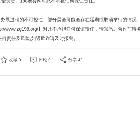
全负责。198展会网对此不承担任何保证责任。
因办展过程的不可控性，部分展会可能会存在延期或取消举行的情况
//www.zg198.org/】对此不承担任何保证责任，请知悉。合作前请
任何责任及风险,如遇欺诈请及时报警。
收藏
评论
分享
0
0
42