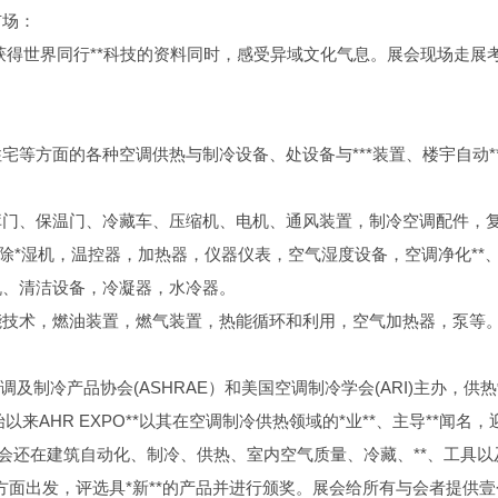
市场：
获得世界同行**科技的资料同时，感受异域文化气息。展会现场走展
等方面的各种空调供热与制冷设备、处设备与***装置、楼宇自动***
门、保温门、冷藏车、压缩机、电机、通风装置，制冷空调配件，复
，除*湿机，温控器，加热器，仪器仪表，空气湿度设备，空调净化**
机、清洁设备，冷凝器，水冷器。
能技术，燃油装置，燃气装置，热能循环和利用，空气加热器，泵等
空调及制冷产品协会(ASHRAE）和美国空调制冷学会(ARI)主办，供
始以来AHR EXPO**以其在空调制冷供热领域的*业**、主导**闻名，
a会还在建筑自动化、制冷、供热、室内空气质量、冷藏、**、工具以
gli三个方面出发，评选具*新**的产品并进行颁奖。展会给所有与会者提供