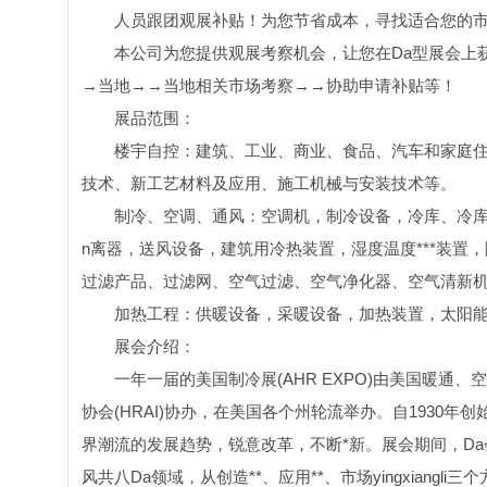
人员跟团观展补贴！为您节省成本，寻找适合您的
本公司为您提供观展考察机会，让您在Da型展会上
→当地→→当地相关市场考察→→协助申请补贴等！
展品范围：
楼宇自控：建筑、工业、商业、食品、汽车和家庭住宅
技术、新工艺材料及应用、施工机械与安装技术等。
制冷、空调、通风：空调机，制冷设备，冷库、冷库
n离器，送风设备，建筑用冷热装置，湿度温度***装置
过滤产品、过滤网、空气过滤、空气净化器、空气清新
加热工程：供暖设备，采暖设备，加热装置，太阳
展会介绍：
一年一届的美国制冷展(AHR EXPO)由美国暖通、
协会(HRAI)协办，在美国各个州轮流举办。自1930年创
界潮流的发展趋势，锐意改革，不断*新。展会期间，D
风共八Da领域，从创造**、应用**、市场yingxian