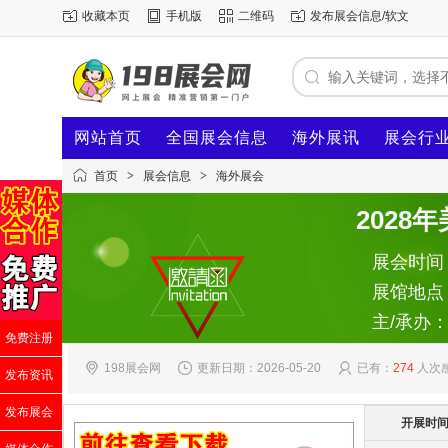
收藏本页
手机版
二维码
发布展会信息/软文
网站首页
全国展会信息
海外展讯
展会行
首页
>
展会信息
>
海外展会
202
展会时间：2
展馆地点
主/承办
免费注册
198展会网
更新日期：2026-05-20
已有：
274
人次
发布资讯
发布展会
开展时