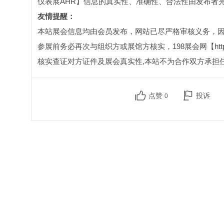
仪表展AHR】信息的真实性、准确性、合法性由发布者完
友情提醒：
本站展会信息均由会员发布，网站已尽严格审核义务，
参展前务必再次与组织方或展馆方核实，198展会网【http:
核实查证对方证件及展会真实性,本站不为合作双方承担
点赞
投诉
0