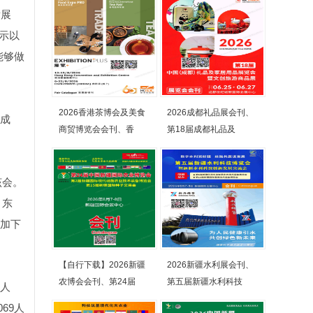
发展
展示以
能够做
2026香港茶博会及美食
2026成都礼品展会刊、
*成
商贸博览会会刊、香
第18届成都礼品及
该会。
、东
参加下
【自行下载】2026新疆
2026新疆水利展会刊、
农博会会刊、第24届
第五届新疆水利科技
8人
69人