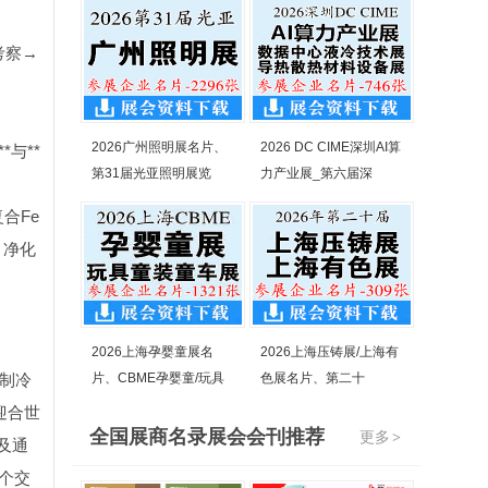
考察→
2026广州照明展名片、
2026 DC CIME深圳AI算
与**
第31届光亚照明展览
力产业展_第六届深
合Fe
、净化
。
2026上海孕婴童展名
2026上海压铸展/上海有
热制冷
片、CBME孕婴童/玩具
色展名片、第二十
迎合世
全国展商名录展会会刊推荐
更多
>
及通
壹个交