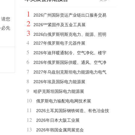
1
2026广州国际货运产业链出口服务交易
，请您
2
会
2026***紧固件及五金工具展
务必先
3
2026白俄罗斯明斯克电力、能源、照明
4
2027年俄罗斯电子元器件展
展
5
2026年迪拜暖通制冷、空气净化、楼宇
6
自控、建材展BIG5
2026年俄罗斯国际供暖、通风、空气净
7
化及空调环保展
2027年乌兹别克斯坦电力能源电力电气
8
工程及照明展
2026年埃及国际电力能源展
9
哈萨克斯坦国际电力能源展
10
俄罗斯电力输配电电网技术展
11
2026土耳其国际钢铁铸造、有色冶金技
12
术、机械及产品展览会
2026年日本大阪工业展
13
2026年韩国金属周展览会