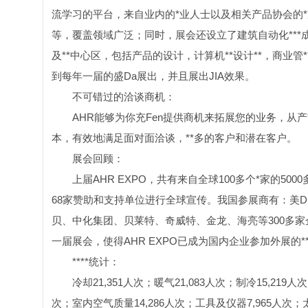
流学习的平台，来自业内的*业人士以及相关产品协会的
等，覆盖领域广泛；同时，展会还设立了建筑自动化***成品
及**中心区，包括产品的设计，计算机**设计**，商业管
到每年一届的盛Da展出，并且展出JIA效果。
不可错过的洽谈商机：
AHR能够为你充Fen提供商机来拓展您的业务，从产
本，有效地满足面对面洽谈，**多的客户和潜在客户。
展会回顾：
上届AHR EXPO，共有来自全球100多个*家的50
68家赞助和支持单位进行全球宣传。我国参展商有：美DI
贝、中化集团、贝莱特、奇威特、金龙、海亮等300多家
一届展会，使得AHR EXPO已成为国内企业参加外展的*
****统计：
冷却21,351人次；暖气21,083人次；制冷15,219人次；
次；室内空气质量14,286人次；工具及仪器7,965人次；