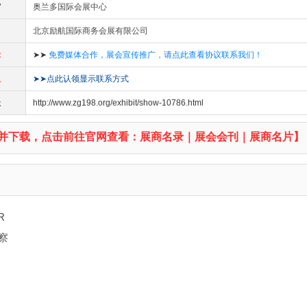
馆
奥兰多国际会展中心
北京励航国际商务会展有限公司
示
➤➤
免费媒体合作，展会宣传推广，请点此查看协议联系我们！
息
➤➤点此认领显示联系方式
址
http://www.zg198.org/exhibit/show-10786.html
并下载，点击前往官网查看：展商名录｜展会会刊｜展商名片】
R
察