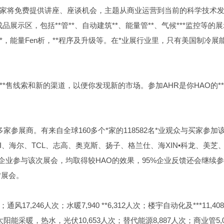
*家将免费提供讲座、座谈机会，主题从商业运营到当前的科学技术
展示区，包括**管**、自动建筑**、能量管**、气候***监控等的
**，能量Fen析，**程序及升级等。在*业展行业里，只有美国制冷展
**售线索和新的渠道，以便你发现新的市场。参加AHR是你HAO的*
00多家参展商。有来自全球160多个*家的118582名*业观众与买家参加
、海尔、TCL、志高、奥克斯、扬子、格兰仕、海XIN•科龙、美芝
企业参与该次展会，均取得较HAO的效果，95%企业反馈还会继续
*展会。
通风17,246人次；水暖7,940 **6,312人次；楼宇自动化及***11,40
太阳能采暖，热水，光伏10,653人次；替代能源8,887人次；商业管5,0