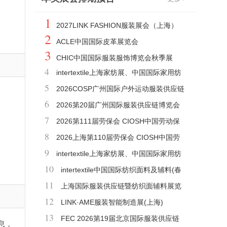
1
2027LINK FASHION服装展会（上海）
2
ACLE中国国际皮革展览会
3
CHIC中国国际服装服饰博览会秋季展
4
intertextile上海家纺展、中国国际家用纺
5
织品及辅料(秋冬)博览会
2026COSP广州国际户外运动服装供应链
6
展览会
2026第20届广州国际服装供应链博览会
7
（时间+地点）
2026第111届劳保会 CIOSH中国劳动保
8
护用品交易会
2026上海第110届劳保会 CIOSH中国劳
9
动保护用品交易会
intertextile上海家纺展、中国国际家用纺
10
织品及辅料(春夏)博览会
intertextile中国国际纺织面料及辅料(春
11
夏)博览会
上海国际服装供应链暨纺织面辅料展览
12
会
LINK·AME服装智能制造展(上海)
13
FEC 2026第19届北京国际服装供应链
信息，