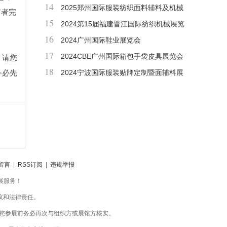
14
博览会
2025郑州国际服装纺织面料辅料及机械
布者完
15
展览会
2024第15届福建晋江国际纺织机械展览
16
会
2024广州国际鞋业展览会
17
2024CBE广州国际箱包手袋皮具展览会
，请您
18
务必先
2024宁波国际服装贴牌定制暨面辅料展
留言
|
RSS订阅
|
违规举报
会展服务！
议和法律责任。
您参展前务必再次与组织方或展馆方核实。