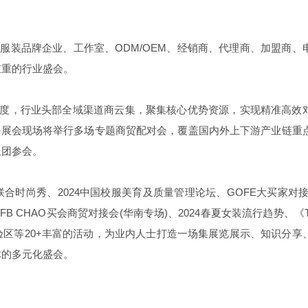
的服装品牌企业、工作室、
ODM/OEM
、经销商、代理商、加盟商、
重重的行业盛会。
度，行业头部全域渠道商云集，聚集核心优势资源，实现精准高效
外展会现场将举行多场专题商贸配对会，覆盖国内外上下游产业链重
组团参会。
联合时尚秀、
2024
中国校服美育及质量管理论坛、
GOFE
大买家对
FB CHAO
买会商贸对接会
(
华南专场
)
、
2024
春夏女装流行趋势、《
验区等
20+
丰富的活动，为业内人士打造一场集展览展示、知识分享
体的多元化盛会。