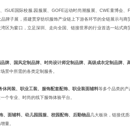
展、
ISUE
国际校服
.
园服展、
GOFE
运动时尚潮服展、
CWE
童博会、
大品牌子展，搭建贯穿纺织服饰产业链上下游各环节的全链展示与商
大湾区为窗口，立足深圳、走向全国、链接世界的行业首选一站式商
制品牌、国风定制品牌、时尚设计师定制品牌、高级成衣定制品牌、
行场景中所需的各类定制服务。
务休闲装、职业工装、服饰配套配饰、职业装面辅料
等多个品类的产
建一个专业、时尚的线下服饰体验平台。
饰、面辅料、幼儿园园服、校园配饰、后勤物品
几大板块，链接优质
场增量。