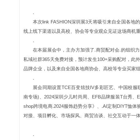
.
本次
l
ink FASHION
深圳展
3
天将吸引来自全国各地
线上线下渠道以及高校、协会等专业观众见证这场商机
.
在本届展会中，主办方加强了
.
商贸配对会
.
的组织力
私域社群
365
天免费对接，预计发生
100+
采购配对，此
品牌企业，以及来自全国各地商协会、高校等专业买家
.
展会同期设置
TCE
百变炫技
IV
多彩匠艺、中国校服
南专场
)
、
2024
深圳少儿时尚周、
EFB
品牌服装
T
台秀、
E
shop
跨境电商
.2024
服饰趋势分享》、.
AI
定制
DIYT
恤体
对接、项目孵化、市场探风、商贸洽谈、社交互动于一
.