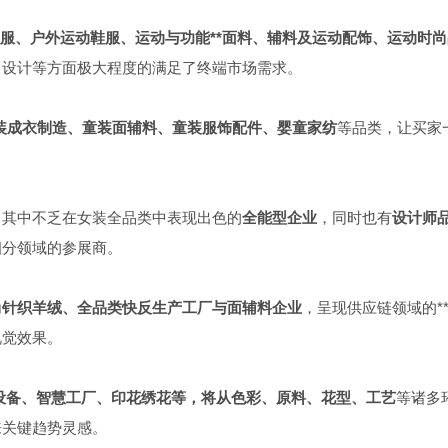
服、户外运动鞋服、运动与功能**面料、辅料及运动配饰、运动时尚
、设计等方面极大程度的满足了终端市场需求。
装成衣制造、童装面辅料、童装服饰配件、婴童家纺
等品类，让买家
，其中不乏在女装全品类中表现出色的
全能型企业
，同时也有
设计师
细分领域的参展商。
尚针织羊绒、全品类快反生产工厂与面辅料企业
，呈现供应链领域的*
视觉效果。
设备、智慧工厂、印花绣花等，将从色彩、原料、花型、工艺
等诸多
来关键趋势灵感。