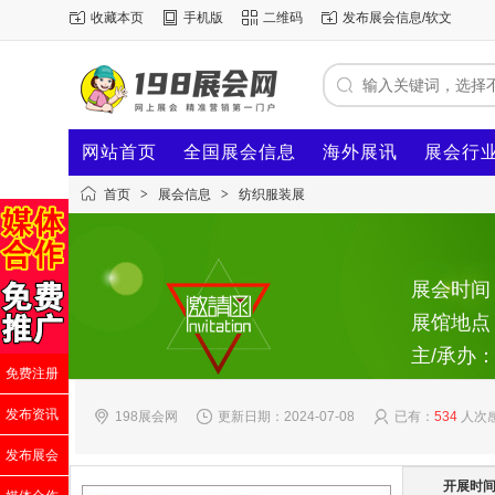
收藏本页
手机版
二维码
发布展会信息/软文
网站首页
全国展会信息
海外展讯
展会行
首页
>
展会信息
>
纺织服装展
展会时间：2
展馆地点
主/承办
免费注册
发布资讯
198展会网
更新日期：2024-07-08
已有：
534
人次
发布展会
开展时