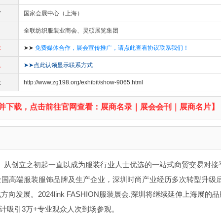
馆
国家会展中心（上海）
全联纺织服装业商会、灵硕展览集团
示
➤➤
免费媒体合作，展会宣传推广，请点此查看协议联系我们！
息
➤➤点此认领显示联系方式
址
http://www.zg198.org/exhibit/show-9065.html
并下载，点击前往官网查看：展商名录｜展会会刊｜展商名片】
。从创立之初起一直以成为服装行业人士优选的一站式商贸交易对接
了全国高端服装服饰品牌及生产企业，深圳时尚产业经历多次转型升级
化方向发展。
2024l
ink FASHION
服装展会
.
深圳将继续延伸上海展的品
预计吸引
3
万
+
专业观众人次到场参观。