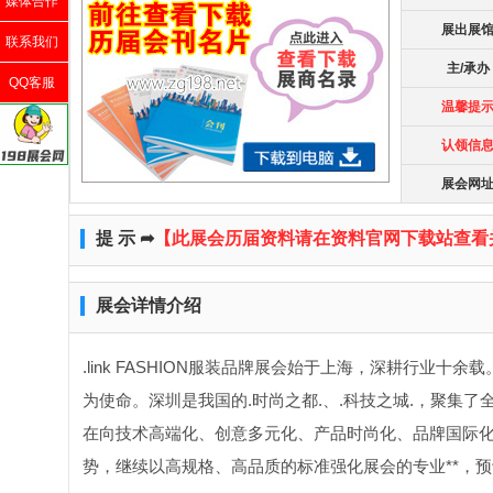
媒体合作
展出展
联系我们
主/承办
QQ客服
温馨提
认领信
展会网
提 示 ➦
【此展会历届资料请在资料官网下载站查看
展会详情介绍
.
l
ink FASHION
服装品牌展会始于上海，深耕行业十余载
为使命。深圳是我国的.时尚之都.、.科技之城.，聚集
在向技术高端化、创意多元化、产品时尚化、品牌国际
势，继续以高规格、高品质的标准强化展会的专业**，