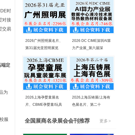
FDE
时
贸对接
贸交易
2026广州照明展名片、
2026 DC CIME深圳AI算
第31届光亚照明展览
力产业展_第六届深
高端定
品为
2026上海孕婴童展名
2026上海压铸展/上海有
片、CBME孕婴童/玩具
色展名片、第二十
校服
全国展商名录展会会刊推荐
更多
>