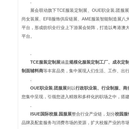
.
展会联动旗下
TCE
服装定制展、
OUE
职业装
.
团服
尚女装展、
EFB
服饰供应链展、
AME
服装智能制造展八
平台，形成纺织全行业上下游展会矩阵，打造以粤港澳
平台。
.
TCE
服装定制展
涵盖
规模化服装定制工厂、成衣定
制面辅料商
等丰富品类，集中展现人们生活、工作、出
.
OUE
职业装
.
团服展
则以
行政职业装、行业制服、商
您集中呈现，引领您进入精致和多样化的职场之中，搭
.
ISUE
国际校服
.
园服展
整合行业产业链，划分
校园服
品牌及配套服务与消费市场的资源，扩大校服产业的市