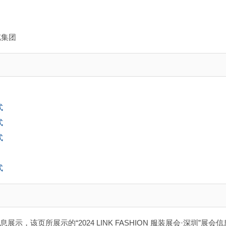
览集团
式
式
式
式
信息展示，该页所展示的“2024 LINK FASHION 服装展会·深圳”展会