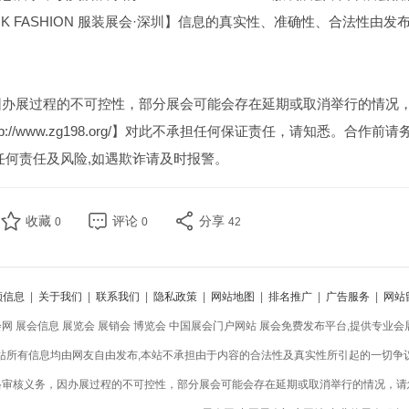
NK FASHION 服装展会·深圳】信息的真实性、准确性、合法性由发
因办展过程的不可控性，部分展会可能会存在延期或取消举行的情况
//www.zg198.org/】对此不承担任何保证责任，请知悉。合作前请
任何责任及风险,如遇欺诈请及时报警。
收藏
评论
分享
0
0
42
领信息
|
关于我们
|
联系我们
|
隐私政策
|
网站地图
|
排名推广
|
广告服务
|
网站
会网 展会信息 展览会 展销会 博览会 中国展会门户网站 展会免费发布平台,提供专业
站所有信息均由网友自由发布,本站不承担由于内容的合法性及真实性所引起的一切争
格审核义务，因办展过程的不可控性，部分展会可能会存在延期或取消举行的情况，请