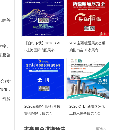
电商等
【自行下载】2026 APE
2026新疆暖通展览会采
对接。
S上海国际汽配展参
购指南会刊-参展商
点服饰
接会
(
华
TikTok
、资源
2026新疆喀什医疗器械
2026 CTEF新疆国际化
暨医院建设博览会_
工技术装备博览会会
本类展会排期预告
更多
>