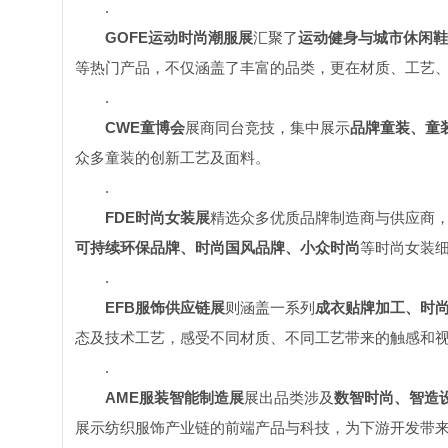
.
GOFE
运动时尚潮服展
汇聚了
运动健身与城市休闲鞋
等热门产品，不仅涵盖了丰富的品类，更在材质、工艺
.
CWE
童博会
展商同台竞技，集中展示
品牌童装、童
众多童装的创新工艺及面料。
.
FDE
时尚女装展
精选众多优质品牌制造商与供应商
可持续环保品牌、时尚国风品牌、小众时尚
等时尚女装
.
EFB
服饰供应链展
则涵盖一系列
成衣贴牌加工、时
态及技术工艺，感受不同材质、不同工艺带来的触感和
.
AME
服装智能制造展
展出品类涉及
数智时尚、智造
展示纺织服饰产业链的前端产品与科技，为下游开发带