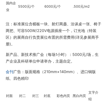
国内企
5500元/个
6000元/个
.500元/m2
业
注：标准展位含楣板一块、射灯两盏、洽谈桌一张、椅子
两把、可容500W/220V电源插座一个，订光地（特装
区）的展商自行负责展位布置的所需费用(详见参展商手
册)。
新产品、新技术推广会（每场1小时）：5000元/场，生
产企业及科研单位申请举办，主题自定。
会刊
广告：版面规格（210mm×140mm）、进口铜版
纸、四色精印
文字介
封面
封二
封三
封底
彩色内页
黑白内页
绍