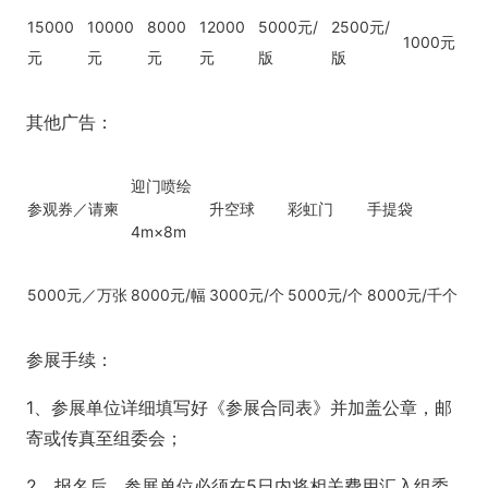
15000
10000
8000
12000
5000元/
2500元/
1000元
元
元
元
元
版
版
其他广告：
迎门喷绘
参观券／请柬
升空球
彩虹门
手提袋
4m×8m
5000元／万张
8000元/幅
3000元/个
5000元/个
8000元/千个
参展手续：
1、参展单位详细填写好《参展合同表》并加盖公章，邮
寄或传真至组委会；
2、报名后，参展单位必须在5日内将相关费用汇入组委