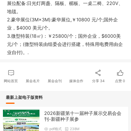
展位配备:日光灯两盏、隔板、楣板、一桌二椅、220V、
地毯。
2.豪华展位(3M×3M):豪华展位,￥10800 元/个;国外企
业，$4000 美元/个。
3.微型特装(18㎡)：￥25800/个；国外企业，$6000美
元/个；(微型特装由组委会进行搭建，特殊用电费用由企
业自付)。.
网站首页
展会名片
展会会刊
媒体合作
分享
34
点赞
0
最新上架电子版资料
2026新疆第十一届种子展示交易会会
刊-新疆种子展参
pdf格式
238M