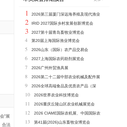
1
2026第三届厦门深远海养殖及现代渔业
2
装备展览会
IRID 2027国际乡村发展创新博览会
3
2027第十届青岛畜牧业博览会
4
第20届上海国际渔业博览会
5
2026山东（国际）农产品交易会
6
2027上海国际农药助剂展览会
7
2026广州外贸渔具展
8
2026第二十二届中部农业机械及配件展
9
览会
2026全球高端食品及优质农产品（深
10
圳）博览会
2026世界农业科技博览会
11
2026重庆丘陵山区农业机械展览会
12
2026 CIAME国际农机展、中国国际农
会”展
13
业机械展览会
第41届(2026)山东畜牧业博览会
、合法