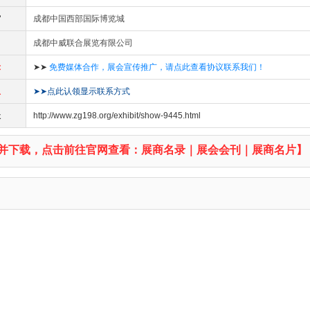
馆
成都中国西部国际博览城
成都中威联合展览有限公司
示
➤➤
免费媒体合作，展会宣传推广，请点此查看协议联系我们！
息
➤➤点此认领显示联系方式
址
http://www.zg198.org/exhibit/show-9445.html
并下载，点击前往官网查看：展商名录｜展会会刊｜展商名片】