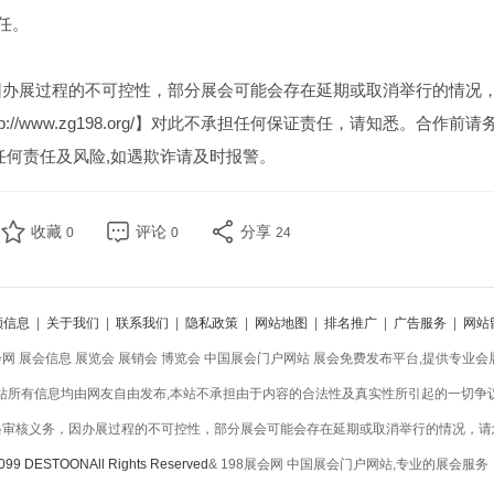
任。
因办展过程的不可控性，部分展会可能会存在延期或取消举行的情况
//www.zg198.org/】对此不承担任何保证责任，请知悉。合作前请
任何责任及风险,如遇欺诈请及时报警。
收藏
评论
分享
0
0
24
领信息
|
关于我们
|
联系我们
|
隐私政策
|
网站地图
|
排名推广
|
广告服务
|
网站
会网 展会信息 展览会 展销会 博览会 中国展会门户网站 展会免费发布平台,提供专业
站所有信息均由网友自由发布,本站不承担由于内容的合法性及真实性所引起的一切争
格审核义务，因办展过程的不可控性，部分展会可能会存在延期或取消举行的情况，请
099 DESTOONAll Rights Reserved
& 198展会网 中国展会门户网站,专业的展会服务！