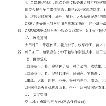
4、全媒联动报道，以强势宣传服务展会推广招商招
组委会整合多年媒体资源，联动200+家传统媒体
5、继续采取车补、油补、餐补、大会精美纪念品赠
CSE组委会推出针对组团自驾车采购团、产业基地聚
遇。CSE2025继续针对专业观众采取车补、油补的回馈
.六、展览范围
大田种子、果蔬种苗、花卉种子、牧草种子、苗木；
器，种子加工、包装设备；种子包装印刷新技术、新工
.七、目标观众
..西部各市、县、乡镇种子站、种子公司、农技推广
..西部各市、县、乡镇代理商、经销商、零售商；
..果蔬、大田、园林、花卉、等种植单位、农场、大
..外国驻蓉办事机构及西亚、中亚、欧洲等国家农
.八、参展费用
空 ...地： 600元/平方米.(不含任何设施)