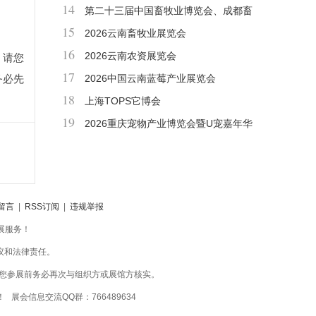
14
第二十三届中国畜牧业博览会、成都畜
15
博会
2026云南畜牧业展览会
16
2026云南农资展览会
，请您
17
务必先
2026中国云南蓝莓产业展览会
18
上海TOPS它博会
19
2026重庆宠物产业博览会暨U宠嘉年华
留言
|
RSS订阅
|
违规举报
会展服务！
议和法律责任。
您参展前务必再次与组织方或展馆方核实。
 展会信息交流QQ群：766489634