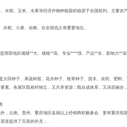
菜、水稻、玉米、水果等经济作物种植面积稳居于全国前列。主要农
米、水稻、小麦、杂粮。在全国也占有重要地位。
,是西部地区规模**大、规格**高、专业****强、产品**全、影响力**
，涵盖大田种子、果蔬种苗、花卉种子、牧草种子、苗木、农药、肥料、
产要素。各展区既相对独立，又共享资源；既自成体系，又深层融合
善
观外，云南、贵州、重庆地区县级以上经销商积极参会、更有重庆组
渠道提供了完美的补充；.