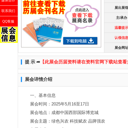
媒体合作
展出展
联系我们
主/承办
QQ客服
温馨提
认领信
展会网
提 示 ➦
【此展会历届资料请在资料官网下载站查看
展会详情介绍
一、基本信息
展会时间：2025年5月16至17日
展会地点：成都中国西部国际博览城
展会主题：绿色兴农 科技赋农 品牌强农