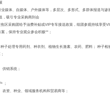
展
、行业媒体、自媒体、户外媒体等，多层次、多形式、多群体报道与渗
送，吸引专业采购商到会
焦区采购团给予油费补贴或VIP专车接送政策，组团参观持续享受VI
方案，保持专业观众参会积极**；
种子处理专用药剂、种衣剂、植物生长激素、农药、肥料； 种子检
艺；
、供销系统；
户 ；
业、农资、种业、领域服务机构和贸易商等；