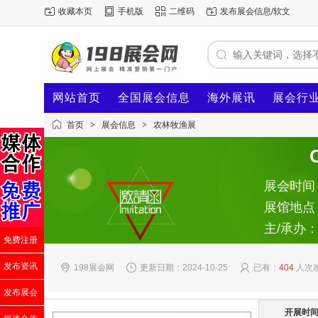
收藏本页
手机版
二维码
发布展会信息/软文
网站首页
全国展会信息
海外展讯
展会行
首页
>
展会信息
>
农林牧渔展
展会时间：2
展馆地点
主/承办
免费注册
发布资讯
198展会网
更新日期：2024-10-25
已有：
404
人次
发布展会
开展时