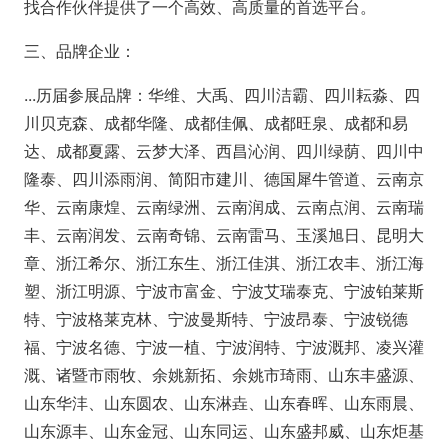
找合作伙伴提供了一个高效、高质量的首选平台。
三、品牌企业：
...历届参展品牌：华维、大禹、四川洁霸、四川耘淼、四
川贝克森、成都华隆、成都佳佩、成都旺泉、成都和易
达、成都夏露、云梦大泽、西昌沁润、四川绿荫、四川中
隆泰、四川添雨润、简阳市建川、德国犀牛管道、云南京
华、云南康煌、云南绿洲、云南润成、云南点润、云南瑞
丰、云南润发、云南奇锦、云南雷马、玉溪旭日、昆明大
章、浙江希尔、浙江东生、浙江佳淇、浙江农丰、浙江海
塑、浙江明源、宁波市富金、宁波艾瑞泰克、宁波铂莱斯
特、宁波格莱克林、宁波曼斯特、宁波昂泰、宁波锐德
福、宁波名德、宁波一植、宁波润特、宁波溉邦、凌兴灌
溉、诸暨市雨牧、余姚新拓、余姚市琦雨、山东丰盛源、
山东华沣、山东圆农、山东淋垚、山东春晖、山东雨晨、
山东源丰、山东金冠、山东同运、山东盛邦威、山东炬基