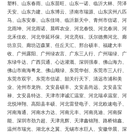
塑料、山东春雨、山东苗旺、山东一诺、临沂大林、菏泽
天安、山东力建、山东博云、济南市瑞源、山东滨州八匹
马、山东安泰、山东佳琦、临沂新天中、青州市信诺、河
北雨坤、河北雨诺、晨晖农业、河北春悦、河北春润、河
北禾佳欢、河北华延环保、河北亮钰、沃尔德弗河北、廊
坊京贝、廊坊迈森莱、任丘天汇、邢台硕丰、福建大丰
收、广州露阳、广州绿农言、广东三人行、广州瑞绿、广
东绿牛达、广西贝通、心达灌溉、深圳强泰、佛山海力、
佛山市南海粤龙、佛山顺绿、东莞华创、东莞市三人行、
东莞市双宇、东莞市信诺、韶关行天下、清远市浦和美
业、沧州市龙驹、文安县硕丰、文安县尚远、文安县宝
禄、文安县特达、天津市津诚汇温室、河北瑞卓温室、河
北悦珅翔、高阳县丰硕、河北雷登电子、河北欧速电子、
河南海通、河南水力达、河南元丰、河南兆迪、河南探
能、深圳市劲力超、天津兆辉、天津鑫锦翔、路桥锦鑫、
温州市瑞光、湖北水之翼、无锡市水巨人、安徽华晨、深