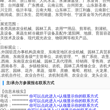
峰、本田、浙江春雨、人民水泵、永康康嘉亚、广东凌霄、台州
普、台州森耀、广东携成、云南云凯、台州郑龙、山东新圣泰
川立田、临沂丰瑞、云南大顺、山东林工、浙江利鑫、云南新
南润成、浙江东生、昆明湖盛、东莞华创、宁波富金等为代表的知
.
展览范围：
各类高效农业机械、园林工具、农用***用品、剪草机、割灌
及设备、果蔬生鲜冷藏烘干设备及配件;遮阳网、地膜、育苗容
关技术及设备、现代观光农业、物联网等相关产品。
.
目标观众：.
.外国驻昆办事机构及南亚、东南亚地区农业机械、园林工具贸
.西南、东南亚各级**主管单位、农机管理、**、推广系统、农
.西南、东南亚农业机械、园林工具代理商、经销商、零售商、
.西南各市、县、乡镇植保站、农机、园林工具维修企业、农机
.园艺、园林、花卉、果蔬、烟草、蔗糖、葡萄、柑桔、火龙果
.农机合作社、农业合作社、农机制造商、农业企业、龙头企业
主/承办方参展报名联系方式
【信息未核实】
手机：***********
你可以点此进入>认领显示你的联系方式
电话：***********
你可以点此进入>认领显示你的联系方式
邮件：***********
你可以点此进入>认领显示你的联系方式