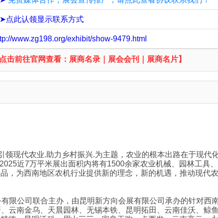
➤➤点此认领显示联系方式
ttp://www.zg198.org/exhibit/show-9479.html
点击前往官网查看：展商名录｜展会会刊｜展商名片】
5）以.引领现代农业.助力乡村振兴.为主题，农业的根本出路在于
 2025近7万平米展出面积内将有1500余家农业机械、园林工
，为西南地区农机行业提供新的理念，新的机遇，推动现代农机高质
服务有限公司联合主办，由昆明新方向会展有限公司承办的针对西南
州科普、云南金乌、天晨园林、无锡本铁、昆明拓田、云南佳沃、