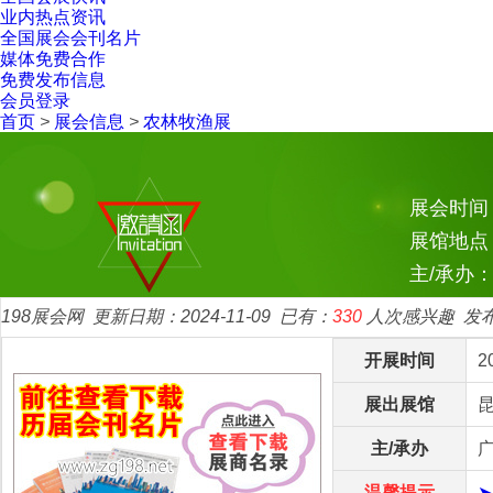
业内热点资讯
全国展会会刊名片
媒体免费合作
免费发布信息
会员登录
首页
>
展会信息
>
农林牧渔展
展会时间：2
展馆地点
主/承办
198展会网
更新日期：2024-11-09
已有：
330
人次感兴趣
发
开展时间
2
展出展馆
主/承办
温馨提示
➤