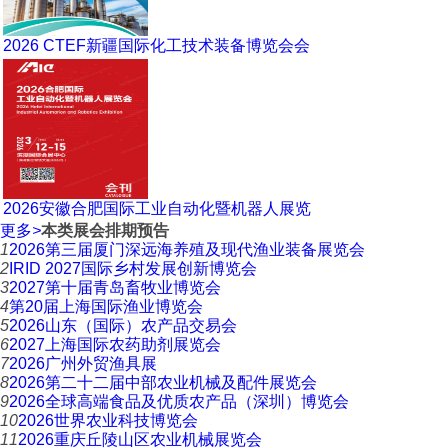
2026 CTEF新疆国际化工技术装备博览会会
2026安徽合肥国际工业自动化暨机器人展览
更多
>
本类展会排期预告
1
2026第三届厦门深远海养殖及现代渔业装备展览会
2
IRID 2027国际乡村发展创新博览会
3
2027第十届青岛畜牧业博览会
4
第20届上海国际渔业博览会
5
2026山东（国际）农产品交易会
6
2027上海国际农药助剂展览会
7
2026广州外贸渔具展
8
2026第二十二届中部农业机械及配件展览会
9
2026全球高端食品及优质农产品（深圳）博览会
10
2026世界农业科技博览会
11
2026重庆丘陵山区农业机械展览会