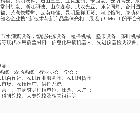
精德、昆明沃科、眉山三三、宜良玉驹、卡西发、云南高云、永
、常州凯发、浙江羽诚、山东森睿、武汉光亚、师宗同辉、台州
仁福、芜湖快螳螂、云南翔健、昆明呈祥工贸、河北馆陶、绿萌
名企业携**新技术与新产品集体亮相，展现了CMAEE的平台
机、节水灌溉设备，智能分拣设备、植保机械、坚果设备、茶叶机
器等现代农用覆盖材料；信息化采摘机器人、先进仪器检测设备
易商；
垦系统、农场系统、行业协会、学会；
农机合作社、农机作业服务商、农机租赁商；
大市场、农技推广、供销系统；
、茶叶、中药材等种植单位、庄园、大户 ；
、科研院校、大专院校及相关组织等；.