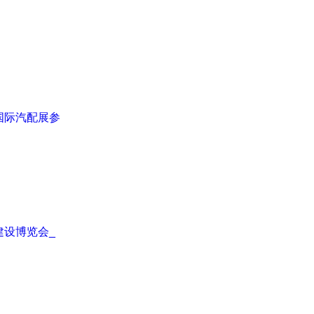
海国际汽配展参
建设博览会_