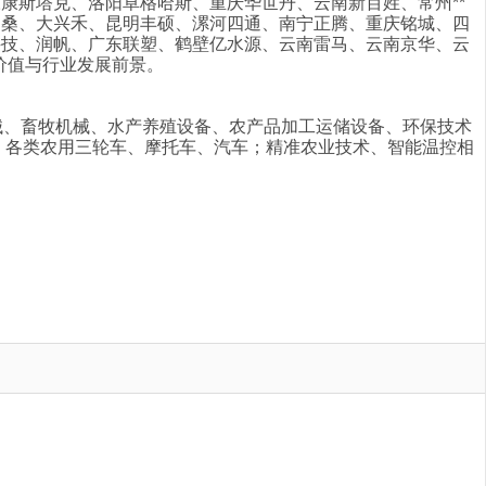
康斯塔克、洛阳卓格哈斯、重庆华世丹、云南新百姓、常州**
园桑、大兴禾、昆明丰硕、漯河四通、南宁正腾、重庆铭城、四
科技、润帆、广东联塑、鹤壁亿水源、云南雷马、云南京华、云
价值与行业发展前景。
械、畜牧机械、水产养殖设备、农产品加工运储设备、环保技术
、各类农用三轮车、摩托车、汽车；精准农业技术、智能温控相