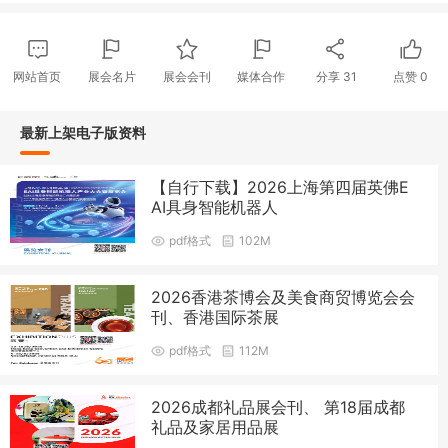
网站首页
展会名片
展会会刊
媒体合作
分享
31
点赞
0
最新上架电子版资料
【自行下载】2026上海第四届英佛E
AI具身智能机器人
pdf格式
102M
2026香港茶博会及美食商贸博览会会
刊、香港国际茶展
pdf格式
112M
2026成都礼品展会刊、 第18届成都
礼品及家居用品展