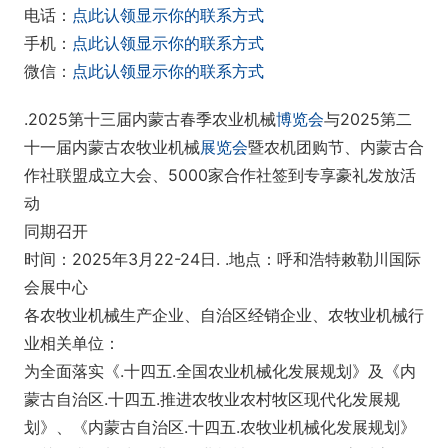
电话：
点此认领显示你的联系方式
手机：
点此认领显示你的联系方式
微信：
点此认领显示你的联系方式
.2025第十三届内蒙古春季农业机械
博览会
与2025第二
十一届内蒙古农牧业机械
展览会
暨农机团购节、内蒙古合
作社联盟成立大会、5000家合作社签到专享豪礼发放活
动
同期召开
时间：2025年3月22-24日. .地点：呼和浩特敕勒川国际
会展中心
各农牧业机械生产企业、自治区经销企业、农牧业机械行
业相关单位：
为全面落实《.十四五.全国农业机械化发展规划》及《内
蒙古自治区.十四五.推进农牧业农村牧区现代化发展规
划》、《内蒙古自治区.十四五.农牧业机械化发展规划》