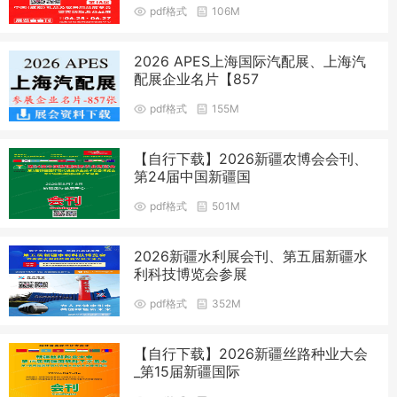
pdf格式
106M
2026 APES上海国际汽配展、上海汽
配展企业名片【857
pdf格式
155M
【自行下载】2026新疆农博会会刊、
第24届中国新疆国
pdf格式
501M
2026新疆水利展会刊、第五届新疆水
利科技博览会参展
pdf格式
352M
【自行下载】2026新疆丝路种业大会
_第15届新疆国际