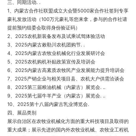
三、同期活动. .
1、内蒙古合作社联盟成立大会暨5000家合作社签到专享
豪礼发放活动（100万元豪礼等您来拿，参与的合作社请
提前预约组委会取得身份验证码）
2、2025农机新装备发布及试乘试驾体验活动
3、2025内蒙古敕勒川农机团购节. .
4、2025内蒙古农牧业机械化行业发展研讨会
5、2025农机购机补贴政策宣传及培训会
6、2025内蒙古高素质农牧民产业发展能力提升培训会
7、2025产销企业与相关项目县、农机大户供需洽谈会
8、2025第三届粮油机械（内蒙古）展览会. ..
9、2025第七届牛羊产业（内蒙古）展览会. ..
10、2025第十八届内蒙古乳业博览会.
四、展品类别
展示自治区在农牧业机械化方面的重大科技项目及取得的
重大成果；展示先进的国内外农牧业机械、农牧业工程机