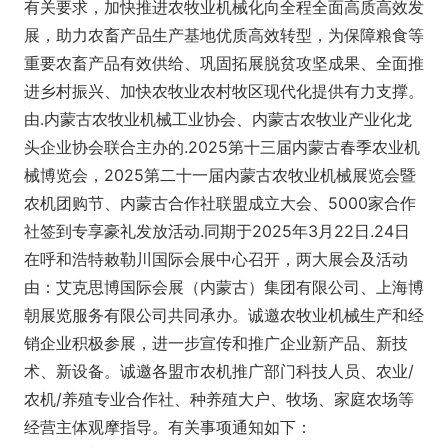
有关要求，加快推进农牧业机械化向全程全面高质高效发
展，助力农畜产品生产基地优质高效转型，为保障粮食等
重要农畜产品有效供给、巩固拓展脱贫攻坚成果、全面推
进乡村振兴、加快农牧业农村牧区现代化提供有力支撑。
由.内蒙古农牧业机械工业协会、内蒙古农牧业产业化龙
头企业协会联合主办的.2025第十三届内蒙古春季农业机
械博览会，2025第二十一届内蒙古农牧业机械展览会暨
农机团购节、内蒙古合作社联盟成立大会、5000家合作
社签到专享豪礼发放活动.同期于2025年3月22日.24日
在呼和浩特敕勒川国际会展中心召开，两大展会及活动
由：艾克思博国际会展（内蒙古）集团有限公司、上海博
朝展览服务有限公司共同承办。诚邀农牧业机械生产和经
销企业积极参展，进一步宣传和推广企业新产品、新技
术、新设备。诚邀各盟市农机推广部门科技人员、农业/
农机/养殖专业合作社、种养殖大户、牧场、家庭农场等
经营主体观摩指导。有关事项通知如下：