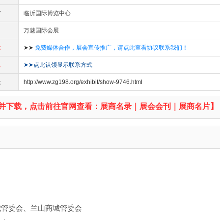
馆
临沂国际博览中心
万魅国际会展
示
➤➤
免费媒体合作，展会宣传推广，请点此查看协议联系我们！
息
➤➤点此认领显示联系方式
址
http://www.zg198.org/exhibit/show-9746.html
并下载，点击前往官网查看：展商名录｜展会会刊｜展商名片】
城管委会、兰山商城管委会