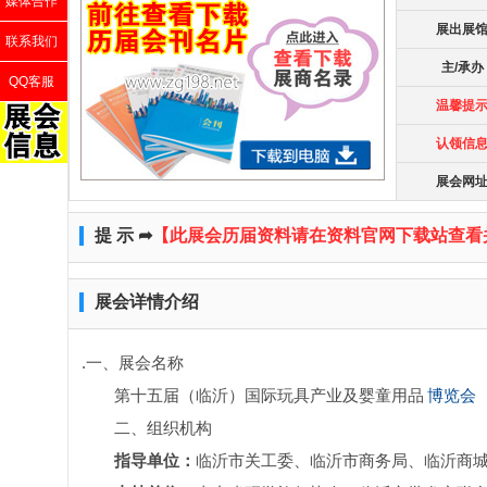
媒体合作
展出展
联系我们
主/承办
QQ客服
温馨提
认领信
展会网
提 示 ➦
【此展会历届资料请在资料官网下载站查看
展会详情介绍
.一、展会名称
第十五届（临沂）国际玩具产业及婴童用品
博览会
二、组织机构
指导单位：
临沂市关工委、临沂市商务局、临沂商