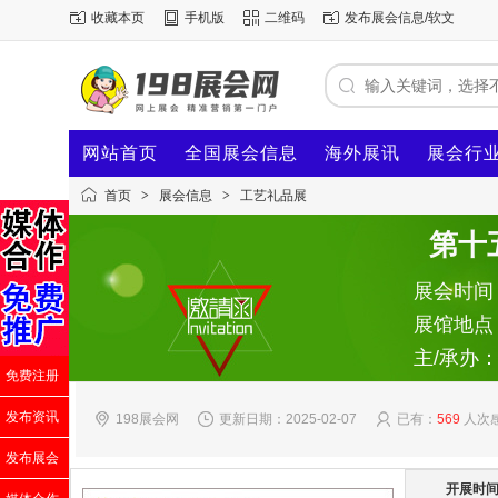
收藏本页
手机版
二维码
发布展会信息/软文
网站首页
全国展会信息
海外展讯
展会行
首页
>
展会信息
>
工艺礼品展
第十
展会时间：2
展馆地点
主/承办
免费注册
发布资讯
198展会网
更新日期：2025-02-07
已有：
569
人次
发布展会
开展时