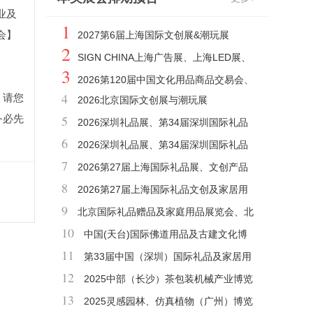
业及
1
会】
2027第6届上海国际文创展&潮玩展
2
SIGN CHINA上海广告展、上海LED展、
3
上海数字标牌展
2026第120届中国文化用品商品交易会、
4
，请您
2026北京国际文创展与潮玩展
CSF文化会
务必先
5
2026深圳礼品展、第34届深圳国际礼品
6
及家居用品展览会（秋季展）
2026深圳礼品展、第34届深圳国际礼品
7
工艺品钟表及家庭用品春季展
2026第27届上海国际礼品展、文创产品
8
及家居用品展
2026第27届上海国际礼品文创及家居用
9
品展览会
北京国际礼品赠品及家庭用品展览会、北
10
京礼品展
中国(天台)国际佛道用品及古建文化博
11
览会
第33届中国（深圳）国际礼品及家居用
12
品展览会
2025中部（长沙）茶包装机械产业博览
13
会及礼品展
2025灵感园林、仿真植物（广州）博览