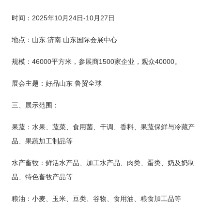
时间：
日
2025年
10
月
24
-
10
月
27
日
山东
地点：
.济南.山东国际会展中心
规模：
46000
平方米，参展商
1
500家企业，观众
4
0000。
好品山东
鲁贸全球
展会主题：
三、展示范围：
果蔬：水果、蔬菜、食用菌、干调、香料、果蔬保鲜与冷藏产
品、果蔬加工制品等
水产畜牧：鲜活水产品、加工水产品、肉类、蛋类、奶及奶制
品、特色畜牧产品等
粮油：小麦、玉米、豆类、谷物、食用油、粮食加工品等