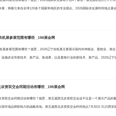
农化展同期活动有哪些？据悉，2026国际农化展将开启4个展馆，展览面积近8万平方米
参展，将吸引来自全球120多个国家和地区的专业观众。2026国际农化展时间地点展
宁农机展参展范围有哪些 _198展会网
宁农机展参展范围有哪些？据悉，2026辽宁农机展主要展示国内外种植业、畜牧业、渔
、设施农业等新技术、新产品、新成果，以及畜牧行业的新技术、新产品。2026辽宁
农资双交会同期活动有哪些 _198展会网
农资双交会同期活动有哪些？据悉，第五届西北农资双交会这不仅是一个展示产品的
全国市场品牌影响力的战略高地。第五届西北农资双交会时间地点7月30日-31日西安