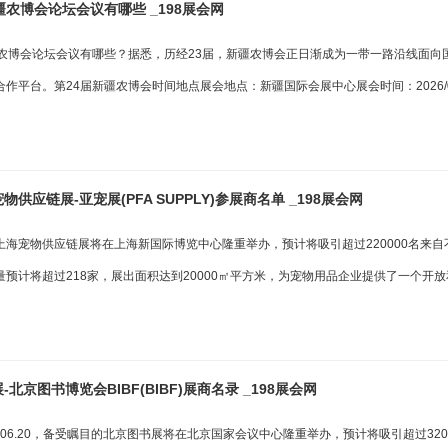
疆农博会论坛会议有哪些 _198展会网
疆农博会论坛会议有哪些？据悉，历经23届，新疆农博会正日渐成为一带一路沿线面向
作平台。第24届新疆农博会时间地点展会地点：新疆国际会展中心展会时间：2026/0
供应链展-亚宠展(PFA SUPPLY)参展商名单 _198展会网
上海宠物供应链展将在上海新国际博览中心隆重举办，预计将吸引超过220000名来
量预计将超过218家，展出面积达到20000㎡平方米，为宠物用品企业提供了一个开
北京图书博览会BIBF(BIBF)展商名录 _198展会网
6.16-06.20，备受瞩目的北京图书展将在北京国家会议中心隆重举办，预计将吸引超过32