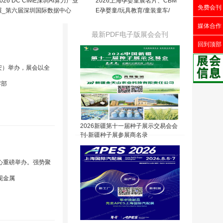
2026 DC CIME深圳AI算力产业
2026上海孕婴童展名片、CBM
免费会刊
展_第六届深圳国际数据中心
E孕婴童/玩具教育/童装童车/
媒体合作
最新PDF电子版展会会刊
回到顶部
宝安）举办，展会以全
零部
2026新疆第十一届种子展示交易会会
刊-新疆种子展参展商名录
中心重磅举办。强势聚
现金属