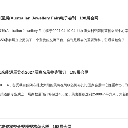
(Australian Jewellery Fair)电子会刊 _198展会网
Australian Jewellery Fair)将于2027.04.10-04.11在澳大利亚阿德莱德会展
与450家参展企业提供了一个宝贵的交流平台。会刊是展会的重要资料，它通常包含了
来能源展览会2027展商名录抢先预订 _198展会网
1.12-01.14，备受瞩目的阿布扎比太阳能展将在阿联酋阿布扎比国家会展中心隆重举办，
同渠道的专业观众，展商数量预计将超过480家，展出面积达到25000㎡平方米，为新
农资双交会规模规格怎么样 _198展会网