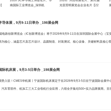
2026 SCIIF华南工博会名片、华
2026广州照明展名片、第31届
【
南国际工业博览会_深圳机
光亚照明展览会企业名片【22
半导体展，9月9-11日举办 _198展会网
际集成电路创新博览会（IC创新博览会）将于2026年9月9-11日在深圳国际会展中心（
局为核心，涵盖芯片及芯片设计、晶圆制造、封装测试、核心设备、关键材料及核心
国际机床展，9月3-5日举办 _198展会网
势入驻！CMES华机展丨宁波国际机床展定于在2026年9月3-5日在宁波国际会展
、汽车零部件、机加工三大工业母机行业应用，六馆全开集结500+实力品牌展商。呈