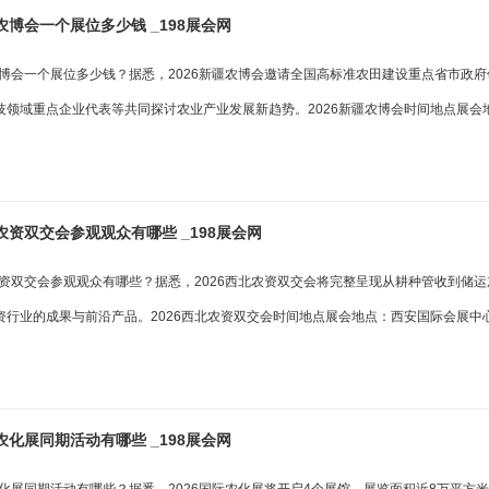
疆农博会一个展位多少钱 _198展会网
疆农博会一个展位多少钱？据悉，2026新疆农博会邀请全国高标准农田建设重点省市政
技领域重点企业代表等共同探讨农业产业发展新趋势。2026新疆农博会时间地点展会
北农资双交会参观观众有哪些 _198展会网
北农资双交会参观观众有哪些？据悉，2026西北农资双交会将完整呈现从耕种管收到储
资行业的成果与前沿产品。2026西北农资双交会时间地点展会地点：西安国际会展中
际农化展同期活动有哪些 _198展会网