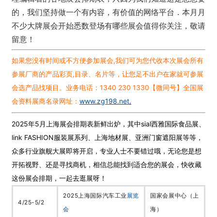
的，我们坚持做一个有内容，有价值的网络平台．本月月
不少大牌展会开始悉数登场有哪些展会值得你关注，敬请
留意！
如果您没有时间或不方便参加展会,我们可为您代收本次展会所有
参展厂商的产品彩页,目录、名片等，让您足不出户在家就可参展
会选产品找项目。业务电话：1340 230 1330【微同号】
全国展
会资料展商名录网址：
www.zg198.net
.
2025年5月上海展会排期表新鲜出炉，其中sial西雅国际食品展、
l
ink FASHION服装展系列、上海地材展、亚洲门窗遮阳展等等，
众多行业旗舰大展即将开启，专业人士不要错过哦，无论您是想
开拓视野、还是寻找商机，相信总能找到适合您的展会，快收藏
这份展会排期，一起去逛展呀！
2025上海国际汽车工业
展览
国家会展中心（上
4/25-5/2
会
海）