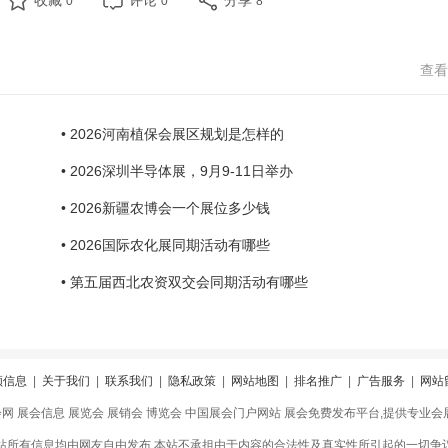
收藏
评论
分享
0
0
8
查看
• 2026河南植保会展区规划是怎样的
• 2026深圳半导体展，9月9-11日举办
• 2026新疆农博会一个展位多少钱
• 2026国际农化展同期活动有哪些
• 第五届西北农资双交会同期活动有哪些
领信息
|
关于我们
|
联系我们
|
隐私政策
|
网站地图
|
排名推广
|
广告服务
|
网站
会网 展会信息 展览会 展销会 博览会 中国展会门户网站 展会免费发布平台,提供专业
站所有信息均由网友自由发布,本站不承担由于内容的合法性及真实性所引起的一切争