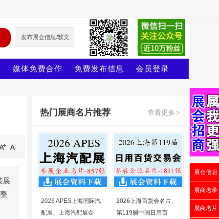
发布展会信息/软文
片
媒体免费合作
免费发布信息
会员登录
热门展商名片推荐
查看更多
>
展会信息
装展
展商名录
盖整
2026 APES上海国际汽
2026上海百货会名片、
展商名片
配展、上海汽配展企
第119届中国日用百