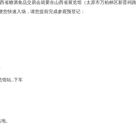
山西省糖酒食品交易会就要在山西省展览馆（太原市万柏林区新晋祠路
0，为方便您快速入场，请您提前完成参观预登记：
里
馆站..下车
站地。