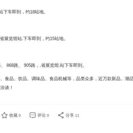
.站下车即到，约18站地。
.省展览馆站.下车即到，约15站地。
、 868路、 905路，.省展览馆.站下车即到。
酒、食品、饮品、调味品、食品机械等，品类众多，近万款新品、潮
临洽谈！
收藏
评论
分享
0
0
11