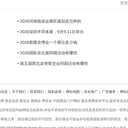
查看
• 2026河南植保会展区规划是怎样的
• 2026深圳半导体展，9月9-11日举办
• 2026新疆农博会一个展位多少钱
• 2026国际农化展同期活动有哪些
• 第五届西北农资双交会同期活动有哪些
领信息
|
关于我们
|
联系我们
|
隐私政策
|
网站地图
|
排名推广
|
广告服务
|
网站
会网 展会信息 展览会 展销会 博览会 中国展会门户网站 展会免费发布平台,提供专业
站所有信息均由网友自由发布,本站不承担由于内容的合法性及真实性所引起的一切争
格审核义务，因办展过程的不可控性，部分展会可能会存在延期或取消举行的情况，请