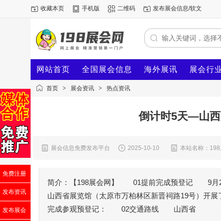
收藏本页
手机版
二维码
发布展会信息/软文
网站首页
全国展会信息
海外展讯
展会行
首页
>
展会资讯
>
热点资讯
倒计时5天—山
展会信息免费发布平台
2025-10-10
本站名称：19
免费注册
简介：【198展会网】 01提前完成预登记 9月2
发布资讯
山西省展览馆（太原市万柏林区新晋祠路19号）开展了！参
完成参观预登记： 02交通路线 山西省
发布展会