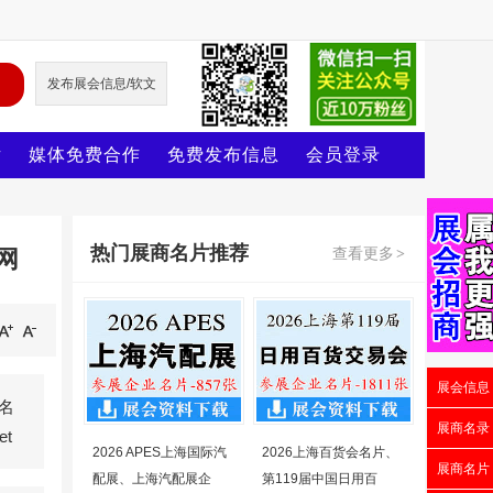
发布展会信息/软文
片
媒体免费合作
免费发布信息
会员登录
热门展商名片推荐
查看更多
网
>
展会信息
名
展商名录
t
2026 APES上海国际汽
2026上海百货会名片、
展商名片
配展、上海汽配展企
第119届中国日用百