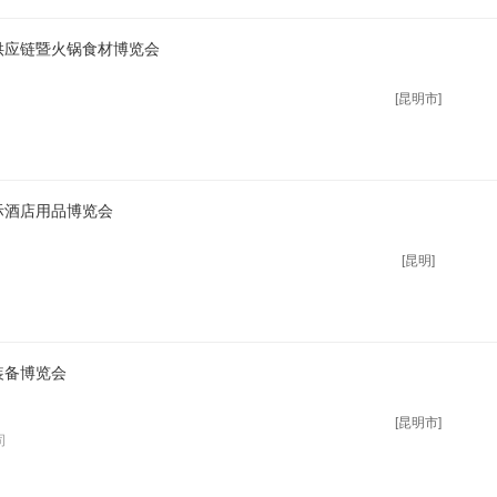
饮供应链暨火锅食材博览会
[昆明市]
际酒店用品博览会
[昆明]
装备博览会
[昆明市]
司