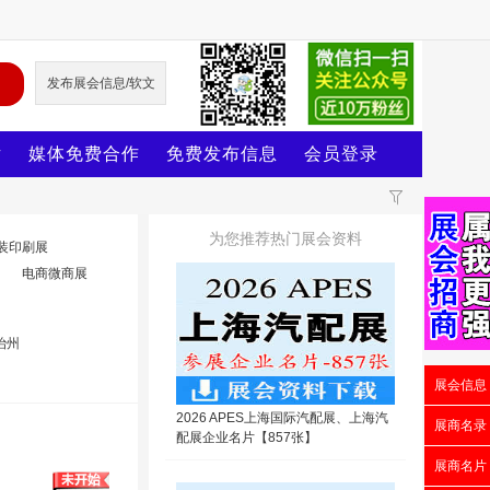
发布展会信息/软文
片
媒体免费合作
免费发布信息
会员登录
为您推荐热门展会资料
装印刷展
电商微商展
治州
展会信息
2026 APES上海国际汽配展、上海汽
展商名录
配展企业名片【857张】
展商名片