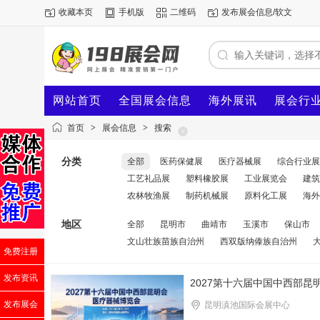
收藏本页
手机版
二维码
发布展会信息/软文
网站首页
全国展会信息
海外展讯
展会行
首页
>
展会信息
>
搜索
分类
全部
医药保健展
医疗器械展
综合行业展
工艺礼品展
塑料橡胶展
工业展览会
建筑
农林牧渔展
制药机械展
原料化工展
海外
地区
全部
昆明市
曲靖市
玉溪市
保山市
文山壮族苗族自治州
西双版纳傣族自治州
免费注册
发布资讯
2027第十六届中国中西部昆
发布展会
昆明滇池国际会展中心