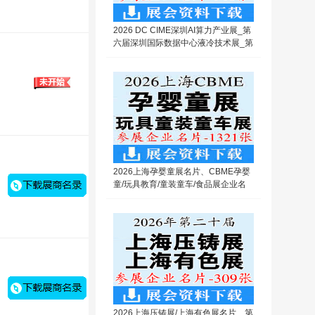
2026 DC CIME深圳AI算力产业展_第
六届深圳国际数据中心液冷技术展_第
十六届深圳国际导热散热材料及设备
展企业名片【746张】
2026上海孕婴童展名片、CBME孕婴
童/玩具教育/童装童车/食品展企业名
片【1321张】
2026上海压铸展/上海有色展名片、第