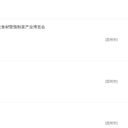
餐饮食材暨预制菜产业博览会
[昆明市]
[昆明市]
[昆明市]