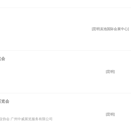
[昆明滇池国际会展中心]
览会
[昆明]
展览会
[昆明]
业协会 广州中威展览服务有限公司