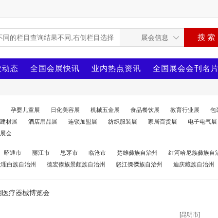
业动态
全国会展快讯
业内热点资讯
全国展会会刊名
孕婴儿童展
日化美容展
机械五金展
食品餐饮展
教育行业展
包
建材展
酒店用品展
连锁加盟展
纺织服装展
家居百货展
电子电气展
展会
昭通市
丽江市
思茅市
临沧市
楚雄彝族自治州
红河哈尼族彝族自
大理白族自治州
德宏傣族景颇族自治州
怒江傈僳族自治州
迪庆藏族自治州
明医疗器械博览会
[昆明市]