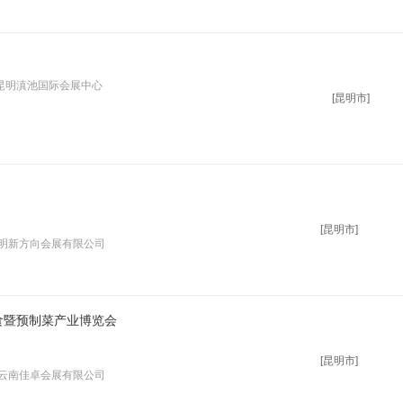
昆明滇池国际会展中心
[昆明市]
[昆明市]
昆明新方向会展有限公司
食暨预制菜产业博览会
[昆明市]
 云南佳卓会展有限公司